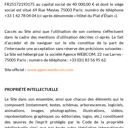
FR25572193175 au capital social de 40 000,00 € et dont le siège
social est situé 69 Rue Meslay 75003 Paris; numéro de téléphone
+33 1 42 78 04 04 (ci-après dénommée « Hôtel du Plat d'Étain »).
L’accès au Site ainsi que l’utilisation de son contenu s’effectuent
dans le cadre des mentions d’utilisation décrites ci-après. Le fait
d’accéder et de naviguer sur le site constitue de la part de
l’internaute une acceptation sans réserve des précisions suivantes :
Le Site est hébergé par la société Agence WEBCOM, 22 rue Larrey -
75005 Paris ; numéro de téléphone : +33 (0)1 83 56 95 62.
Site officiel :
www.agencewebcom.com
PROPRIÉTÉ INTELLECTUELLE
Le Site dans son ensemble, ainsi que chacun des éléments qui le
composent (notamment, textes, schémas, arborescences, logiciels,
animations, images, photographies, illustrations, vidéos,
représentations graphiques ou éditoriales, logos, etc.) constituent
des œuvres de l’esprit protégés par le Code de la propriété
intellectuelle ainsi que par toute autre législation internationale