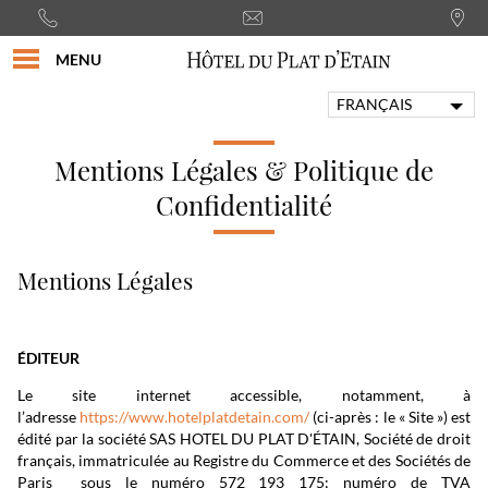
MENU
FRANÇAIS
ENGLISH
PORTUGUÊS
Mentions Légales & Politique de
ITALIANO
Confidentialité
DEUTSCH
ESPAÑOL
Mentions Légales
ÉDITEUR
Le site internet accessible, notamment, à
l’adresse
https://www.hotelplatdetain.com/
(ci-après : le « Site ») est
édité par la société SAS HOTEL DU PLAT D'ÉTAIN, Société de droit
français, immatriculée au Registre du Commerce et des Sociétés de
Paris sous le numéro 572 193 175; numéro de TVA