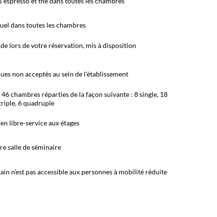
 espresso et thé dans toutes les chambres
duel dans toutes les chambres
de lors de votre réservation, mis à disposition
es non acceptés au sein de l'établissement
46 chambres réparties de la façon suivante : 8 single, 18
triple, 6 quadruple
en libre-service aux étages
re salle de séminaire
tain n’est pas accessible aux personnes à mobilité réduite