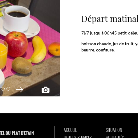
Départ matinal
7j/7 jusqu'à 06h45 petit-déje
boisson chaude, jus de fruit, 
beurre, confiture.
ACCUEIL
SITUATION
EL DU PLAT D'ETAIN