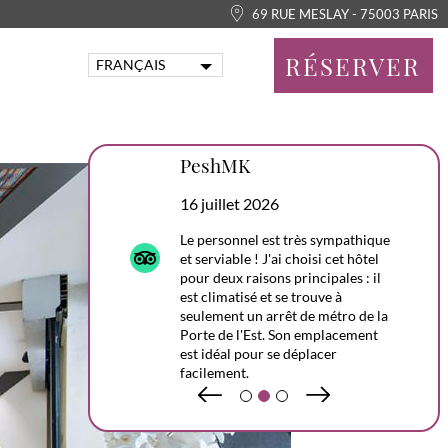
69 RUE MESLAY - 75003 PARIS
RÉSERVER
FRANÇAIS
ENGLISH
PORTUGUÊS
ITALIANO
PeshMK
DEUTSCH
ESPAÑOL
16 juillet 2026
Le personnel est très sympathique
et serviable ! J'ai choisi cet hôtel
pour deux raisons principales : il
est climatisé et se trouve à
seulement un arrêt de métro de la
Porte de l'Est. Son emplacement
est idéal pour se déplacer
facilement.