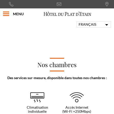
MENU
FRANÇAIS
ENGLISH
PORTUGUÊS
ITALIANO
DEUTSCH
ESPAÑOL
Nos chambres
Des services sur-mesure, disponible dans toutes nos chambres :
Climatisation
Accès Internet
individuelle
(Wi-Fi +250Mbps)