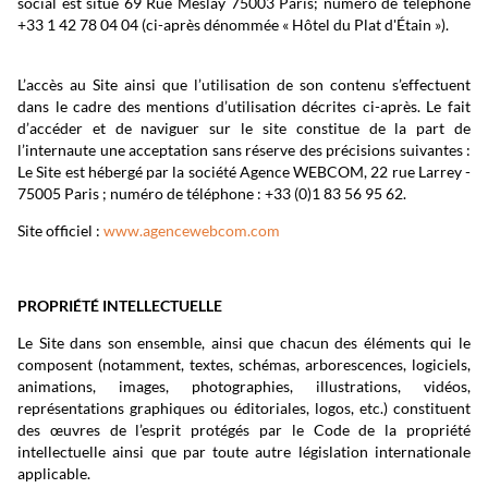
social est situé 69 Rue Meslay 75003 Paris; numéro de téléphone
+33 1 42 78 04 04 (ci-après dénommée « Hôtel du Plat d'Étain »).
L’accès au Site ainsi que l’utilisation de son contenu s’effectuent
dans le cadre des mentions d’utilisation décrites ci-après. Le fait
d’accéder et de naviguer sur le site constitue de la part de
l’internaute une acceptation sans réserve des précisions suivantes :
Le Site est hébergé par la société Agence WEBCOM, 22 rue Larrey -
75005 Paris ; numéro de téléphone : +33 (0)1 83 56 95 62.
Site officiel :
www.agencewebcom.com
PROPRIÉTÉ INTELLECTUELLE
Le Site dans son ensemble, ainsi que chacun des éléments qui le
composent (notamment, textes, schémas, arborescences, logiciels,
animations, images, photographies, illustrations, vidéos,
représentations graphiques ou éditoriales, logos, etc.) constituent
des œuvres de l’esprit protégés par le Code de la propriété
intellectuelle ainsi que par toute autre législation internationale
applicable.