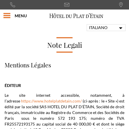
MENU
ITALIANO
FRANÇAIS
ENGLISH
Note Legali
PORTUGUÊS
DEUTSCH
Mentions Légales
ESPAÑOL
ÉDITEUR
Le site internet accessible, notamment, à
l’adresse
https://www.hotelplatdetain.com/
(ci-après : le « Site ») est
édité par la société SAS HOTEL DU PLAT D'ÉTAIN, Société de droit
français, immatriculée au Registre du Commerce et des Sociétés de
Paris sous le numéro 572 193 175; numéro de TVA
FR25572193175 au capital social de 40 000,00 € et dont le siège