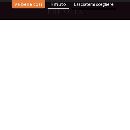
Va bene così
Rifiuto
Lasciatemi scegliere
PRENOTA
HOTEL DU PLAT D'ETAIN
69 rue Meslay
75003
Paris
Tel :
+ 33 1 42 78 04 04
reservation@hotelplatdetain.com