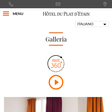
MENU
ITALIANO
FRANÇAIS
ENGLISH
Galleria
PORTUGUÊS
DEUTSCH
ESPAÑOL