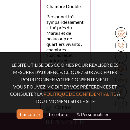
Chambre Double,
Personnel très
sympa, idéalement
situé près du
Marais et de
beaucoup de
quartiers vivants ,
chambres
spacieuses et
confortables,
LE SITE UTILISE DES COOKIES POUR RÉALISER DES
déjeuner top, on
recommande sans
MESURES D’AUDIENCE. CLIQUEZ SUR ACCEPTER
réserve.
POUR DONNER VOTRE CONSENTEMENT.
VOUS POUVEZ MODIFIER VOS PRÉFÉRENCES ET
CONSULTER LA
POLITIQUE DE CONFIDENTIALITÉ
À
TOUT MOMENT SUR LE SITE
Carlos
López
J'accepte
Je refuse
✎ Personnaliser
RÉSERVER
18 mars 2026