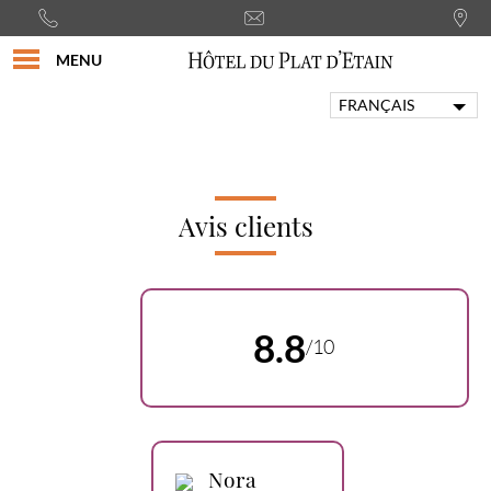
MENU
FRANÇAIS
ENGLISH
PORTUGUÊS
ITALIANO
DEUTSCH
Avis clients
ESPAÑOL
8.8
/10
Nora