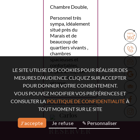
Chambre Double,
Personnel très
sympa, idéalement
situé près du
Marais et de
beaucoup de
quartiers vivants ,
chambres
spacieuses et
confortables,
LE SITE UTILISE DES COOKIES POUR RÉALISER DES
déjeuner top, on
recommande sans
MESURES D’AUDIENCE. CLIQUEZ SUR ACCEPTER
réserve.
POUR DONNER VOTRE CONSENTEMENT.
VOUS POUVEZ MODIFIER VOS PRÉFÉRENCES ET
CONSULTER LA
POLITIQUE DE CONFIDENTIALITÉ
À
TOUT MOMENT SUR LE SITE
Carlos
López
J'accepte
Je refuse
✎ Personnaliser
RÉSERVER
18 mars 2026