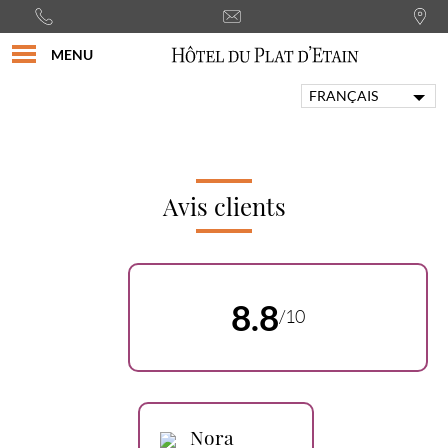
MENU
FRANÇAIS
ENGLISH
PORTUGUÊS
ITALIANO
DEUTSCH
Avis clients
ESPAÑOL
8.8
/10
Nora