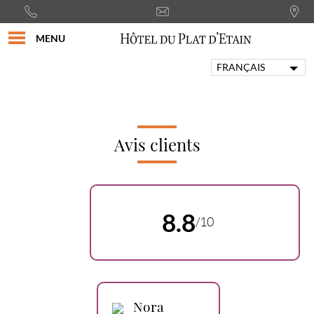
MENU
FRANÇAIS
ENGLISH
PORTUGUÊS
ITALIANO
DEUTSCH
Avis clients
ESPAÑOL
8.8
/10
Nora