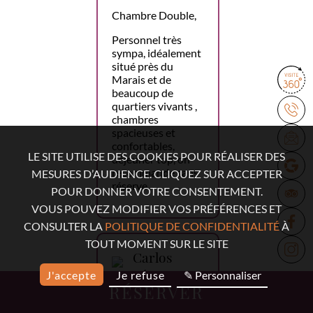
Chambre Double,
Personnel très
sympa, idéalement
situé près du
Marais et de
beaucoup de
quartiers vivants ,
chambres
spacieuses et
confortables,
LE SITE UTILISE DES COOKIES POUR RÉALISER DES
déjeuner top, on
recommande sans
MESURES D’AUDIENCE. CLIQUEZ SUR ACCEPTER
réserve.
POUR DONNER VOTRE CONSENTEMENT.
VOUS POUVEZ MODIFIER VOS PRÉFÉRENCES ET
CONSULTER LA
POLITIQUE DE CONFIDENTIALITÉ
À
TOUT MOMENT SUR LE SITE
Carlos
López
J'accepte
Je refuse
✎ Personnaliser
RÉSERVER
18 mars 2026