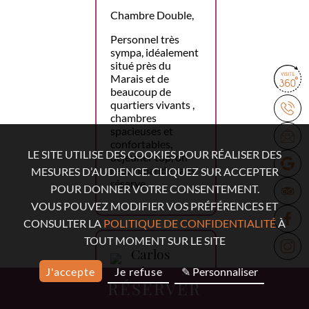
Chambre Double,
Personnel très
sympa, idéalement
situé près du
Marais et de
beaucoup de
quartiers vivants ,
chambres
spacieuses et
confortables,
LE SITE UTILISE DES COOKIES POUR RÉALISER DES
déjeuner top, on
recommande sans
MESURES D’AUDIENCE. CLIQUEZ SUR ACCEPTER
réserve.
POUR DONNER VOTRE CONSENTEMENT.
VOUS POUVEZ MODIFIER VOS PRÉFÉRENCES ET
CONSULTER LA
POLITIQUE DE CONFIDENTIALITÉ
À
TOUT MOMENT SUR LE SITE
Carlos
López
J'accepte
Je refuse
✎ Personnaliser
RÉSERVER
18 mars 2026