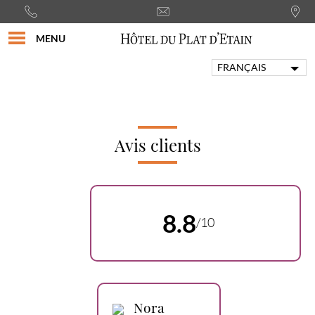
MENU
FRANÇAIS
ENGLISH
PORTUGUÊS
ITALIANO
DEUTSCH
Avis clients
ESPAÑOL
8.8
/10
Nora