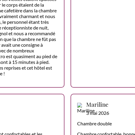
 le corps étaient de la
e cafetière dans la chambre
it vraiment charmant et nous
, le personnel étant très
réceptionniste de nuit,
pagnol et nous a recommandé
ien que la chambre ne fût pas
l y avait une consigne à
avec de nombreux
tro est quasiment au pied de
 sont à 15 minutes à pied.
 reprises et cet hôtel est
e !
Mariline
3 mai 2026
Chambre double
nt confortables et les
Chambre confortable, bonne l