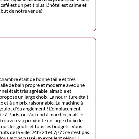
afé est un petit plus. L'hôtel est calme et
 (but de notre venue).
 chambre était de bonne taille et très
a salle de bain propre et moderne avec une
nel était très agréable, aimable et
 propose un large choix. La nourriture était
te et à un prix raisonnable. La machine à
 goulot d'étranglement ! L'emplacement
: à Paris, on s'attend à marcher, mais le
 trouverez à proximité un large choix de
tous les goûts et tous les budgets. Vous
ts de la ville. 24h/24 et 7j/7 : ce n'est pas
 Nous avons passé un excellent séjour !