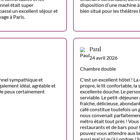
onnel était super
disposition d'une machine à c
ssé un excellent séjour et
bien situé pour les théâtres
age à Paris.
Paul
24 avril 2026
Chambre double
onnel sympathique et
C'est un excellent hôtel ! La
alement idéal, agréable et
propre, le lit confortable, l
 Je peux certainement
excellente douche. Le person
serviable. Le petit-déjeuner
fraîche, délicieuse, abondan
café constitue toutefois un
nous convenait parfaitement 
métro était tout près ! Vous
restaurants et de bars pour 
pouvez vous attendre aux brui
aussi mal ici qu'à Londres !