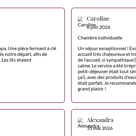
Caroline
6 juin 2026
Chambre individuelle
pa. Une pièce fermant à clé
Un séjour exceptionnel ! Ex
s notre départ, afin de
accueil très chaleureux et t
Les lits étaient
de l'accueil, si sympathique
calme. Le service a été irré
petit-déjeuner était tout s
ça!), avec des produits d'ex
était parfait. Je recommande
grand plaisir !
Alexandra
31 mai 2026