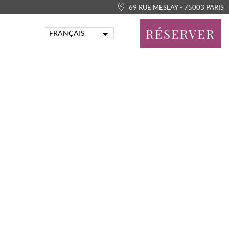
69 RUE MESLAY - 75003 PARIS
RÉSERVER
FRANÇAIS
ENGLISH
PORTUGUÊS
ITALIANO
DEUTSCH
ESPAÑOL