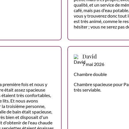
qualité, et un service de mé
café, mais pas d'eau potabl
vous y trouverez donc tout l
est très animé, comme le re
hésiter ; vous ne serez pas d
David
7 mai 2026
Chambre double
 première fois et nous y
Chambre spacieuse pour Paris
e était assez spacieuse
très serviable.
rs étaient très confortables,
e lits. Et nous avons
r la troisième personne,
lle de bain était spacieuse,
rès bien et disposait d'un
t d'obtenir de l'eau chaude
es serviettes étaient épaisses