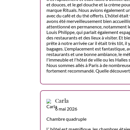
et douces, et le gel douche et la crème pour
marque Rituals. Nous avions également un
avec du café et du thé offerts. L'hôtel éta
avons été merveilleusement bien accueillis
attentionné en permanence, notamment le 
Louis Philippe, qui parlait également es
des restaurants et des lieux à visiter. Et b
prête à notre arrivée car il était très tôt, i
bagages. L'emplacement est fantastique, 
restaurants et une bonne ambiance, le mé
l'immeuble et l'hôtel de ville ou les Halles
Nous sommes allés à Paris à de nombreuses
fortement recommandé. Quelle découvert
Carla
6 mai 2026
Chambre quadruple
L' hôtel est magnifique, les chambres étaie