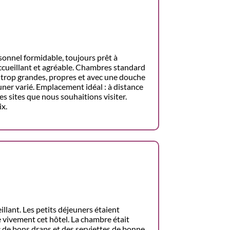
onnel formidable, toujours prêt à
ccueillant et agréable. Chambres standard
ni trop grandes, propres et avec une douche
ner varié. Emplacement idéal : à distance
s sites que nous souhaitions visiter.
ix.
illant. Les petits déjeuners étaient
 vivement cet hôtel. La chambre était
c de bons draps et des serviettes de bonne