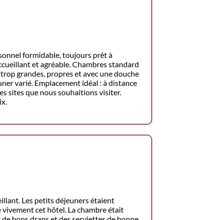
onnel formidable, toujours prêt à
ccueillant et agréable. Chambres standard
ni trop grandes, propres et avec une douche
ner varié. Emplacement idéal : à distance
s sites que nous souhaitions visiter.
ix.
illant. Les petits déjeuners étaient
 vivement cet hôtel. La chambre était
c de bons draps et des serviettes de bonne