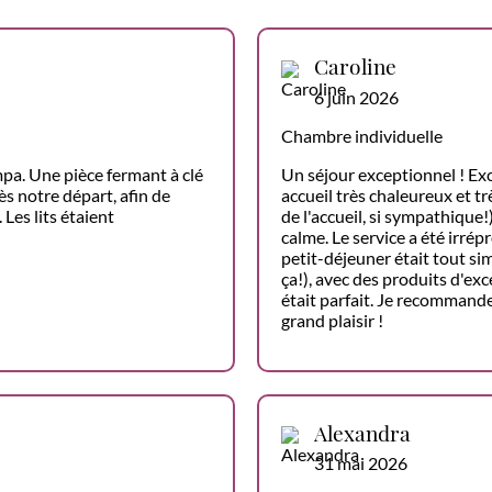
Caroline
6 juin 2026
Chambre individuelle
pa. Une pièce fermant à clé
Un séjour exceptionnel ! Ex
s notre départ, afin de
accueil très chaleureux et t
Les lits étaient
de l'accueil, si sympathique
calme. Le service a été irré
petit-déjeuner était tout s
ça!), avec des produits d'ex
était parfait. Je recommande
grand plaisir !
Alexandra
31 mai 2026