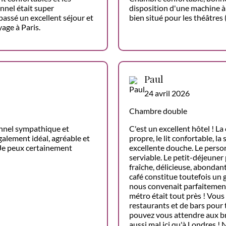
onnel était super
disposition d'une machine à c
ssé un excellent séjour et
bien situé pour les théâtres
age à Paris.
Paul
24 avril 2026
Chambre double
onnel sympathique et
C'est un excellent hôtel ! La
alement idéal, agréable et
propre, le lit confortable, l
 Je peux certainement
excellente douche. Le person
serviable. Le petit-déjeuner
fraîche, délicieuse, abondan
café constitue toutefois un
nous convenait parfaitement 
métro était tout près ! Vous
restaurants et de bars pour 
pouvez vous attendre aux brui
aussi mal ici qu'à Londres !