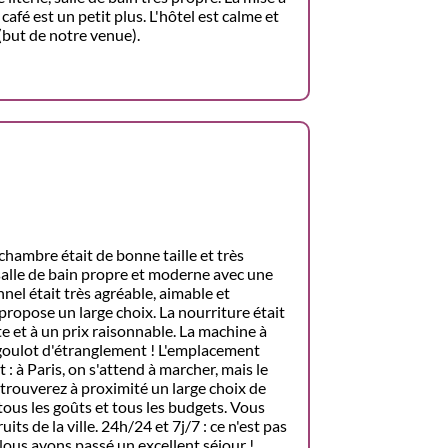
afé est un petit plus. L'hôtel est calme et
 (but de notre venue).
 chambre était de bonne taille et très
a salle de bain propre et moderne avec une
nel était très agréable, aimable et
 propose un large choix. La nourriture était
te et à un prix raisonnable. La machine à
 goulot d'étranglement ! L'emplacement
: à Paris, on s'attend à marcher, mais le
 trouverez à proximité un large choix de
tous les goûts et tous les budgets. Vous
ts de la ville. 24h/24 et 7j/7 : ce n'est pas
 Nous avons passé un excellent séjour !