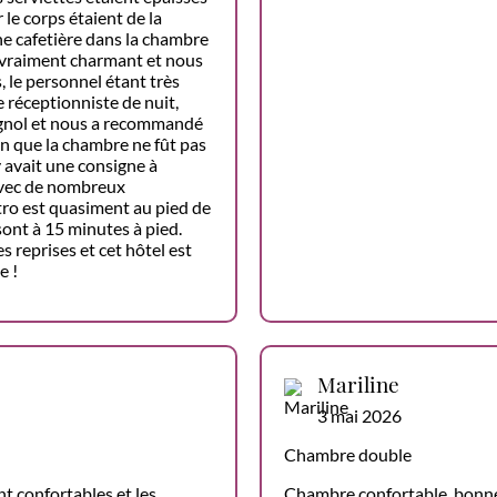
 le corps étaient de la
e cafetière dans la chambre
it vraiment charmant et nous
, le personnel étant très
réceptionniste de nuit,
pagnol et nous a recommandé
ien que la chambre ne fût pas
l y avait une consigne à
avec de nombreux
tro est quasiment au pied de
 sont à 15 minutes à pied.
 reprises et cet hôtel est
e !
Mariline
3 mai 2026
Chambre double
nt confortables et les
Chambre confortable, bonne l