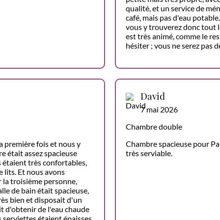
qualité, et un service de mé
café, mais pas d'eau potabl
vous y trouverez donc tout l
est très animé, comme le re
hésiter ; vous ne serez pas d
David
7 mai 2026
Chambre double
 première fois et nous y
Chambre spacieuse pour Paris
e était assez spacieuse
très serviable.
rs étaient très confortables,
e lits. Et nous avons
r la troisième personne,
lle de bain était spacieuse,
rès bien et disposait d'un
t d'obtenir de l'eau chaude
es serviettes étaient épaisses