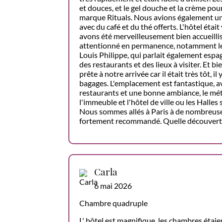
et douces, et le gel douche et la crème pour
marque Rituals. Nous avions également un
avec du café et du thé offerts. L'hôtel éta
avons été merveilleusement bien accueillis
attentionné en permanence, notamment le 
Louis Philippe, qui parlait également es
des restaurants et des lieux à visiter. Et b
prête à notre arrivée car il était très tôt, i
bagages. L'emplacement est fantastique, 
restaurants et une bonne ambiance, le mé
l'immeuble et l'hôtel de ville ou les Halles
Nous sommes allés à Paris à de nombreuses
fortement recommandé. Quelle découvert
Carla
6 mai 2026
Chambre quadruple
L' hôtel est magnifique, les chambres étaie