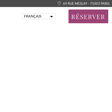
69 RUE MESLAY - 75003 PARIS
RÉSERVER
FRANÇAIS
ENGLISH
PORTUGUÊS
ITALIANO
DEUTSCH
ESPAÑOL