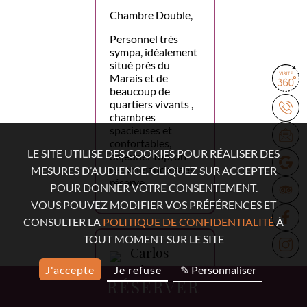
Chambre Double,
Personnel très
sympa, idéalement
situé près du
Marais et de
beaucoup de
quartiers vivants ,
chambres
spacieuses et
confortables,
LE SITE UTILISE DES COOKIES POUR RÉALISER DES
déjeuner top, on
recommande sans
MESURES D’AUDIENCE. CLIQUEZ SUR ACCEPTER
réserve.
POUR DONNER VOTRE CONSENTEMENT.
VOUS POUVEZ MODIFIER VOS PRÉFÉRENCES ET
CONSULTER LA
POLITIQUE DE CONFIDENTIALITÉ
À
TOUT MOMENT SUR LE SITE
Carlos
López
J'accepte
Je refuse
✎ Personnaliser
RÉSERVER
18 mars 2026