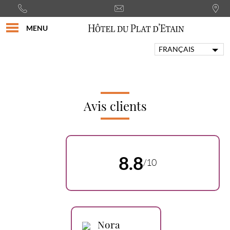
MENU
FRANÇAIS
ENGLISH
PORTUGUÊS
ITALIANO
DEUTSCH
Avis clients
ESPAÑOL
8.8
/10
Nora