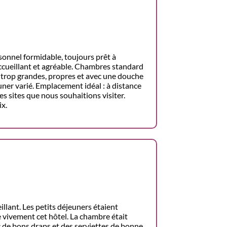
onnel formidable, toujours prêt à
ccueillant et agréable. Chambres standard
ni trop grandes, propres et avec une douche
ner varié. Emplacement idéal : à distance
s sites que nous souhaitions visiter.
ix.
illant. Les petits déjeuners étaient
 vivement cet hôtel. La chambre était
c de bons draps et des serviettes de bonne