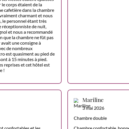
 le corps étaient de la
e cafetière dans la chambre
it vraiment charmant et nous
, le personnel étant très
réceptionniste de nuit,
pagnol et nous a recommandé
ien que la chambre ne fût pas
l y avait une consigne à
avec de nombreux
tro est quasiment au pied de
 sont à 15 minutes à pied.
 reprises et cet hôtel est
e !
Mariline
3 mai 2026
Chambre double
nt confortables et les
Chambre confortable, bonne l