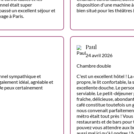
onnel était super
disposition d'une machine à c
ssé un excellent séjour et
bien situé pour les théâtres
age à Paris.
Paul
24 avril 2026
Chambre double
onnel sympathique et
C'est un excellent hôtel ! La
alement idéal, agréable et
propre, le lit confortable, l
 Je peux certainement
excellente douche. Le person
serviable. Le petit-déjeuner
fraîche, délicieuse, abondan
café constitue toutefois un
nous convenait parfaitement 
métro était tout près ! Vous
restaurants et de bars pour 
pouvez vous attendre aux brui
aussi mal ici qu'à Londres !