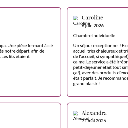
Caroline
6 juin 2026
Chambre individuelle
pa. Une pièce fermant à clé
Un séjour exceptionnel ! Ex
s notre départ, afin de
accueil très chaleureux et t
Les lits étaient
de l'accueil, si sympathique
calme. Le service a été irré
petit-déjeuner était tout s
ça!), avec des produits d'ex
était parfait. Je recommande
grand plaisir !
Alexandra
31 mai 2026