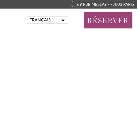
69 RUE MESLAY - 75003 PARIS
RÉSERVER
FRANÇAIS
ENGLISH
PORTUGUÊS
ITALIANO
DEUTSCH
ESPAÑOL