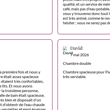
qualité, et un service de mé
café, mais pas d'eau potabl
vous y trouverez donc tout l
est très animé, comme le re
hésiter ; vous ne serez pas d
David
7 mai 2026
Chambre double
 première fois et nous y
Chambre spacieuse pour Paris
e était assez spacieuse
très serviable.
rs étaient très confortables,
e lits. Et nous avons
r la troisième personne,
lle de bain était spacieuse,
rès bien et disposait d'un
t d'obtenir de l'eau chaude
es serviettes étaient épaisses