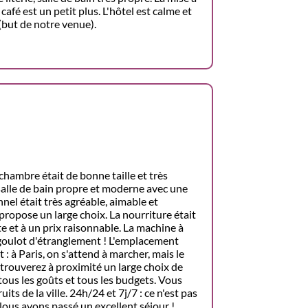
afé est un petit plus. L'hôtel est calme et
 (but de notre venue).
 chambre était de bonne taille et très
a salle de bain propre et moderne avec une
nel était très agréable, aimable et
 propose un large choix. La nourriture était
te et à un prix raisonnable. La machine à
 goulot d'étranglement ! L'emplacement
: à Paris, on s'attend à marcher, mais le
 trouverez à proximité un large choix de
tous les goûts et tous les budgets. Vous
ts de la ville. 24h/24 et 7j/7 : ce n'est pas
 Nous avons passé un excellent séjour !