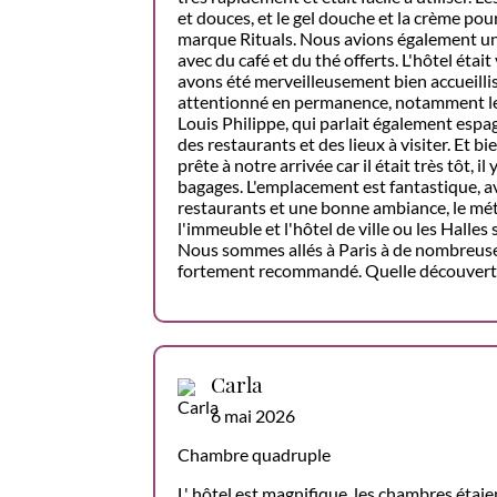
et douces, et le gel douche et la crème pour
marque Rituals. Nous avions également un
avec du café et du thé offerts. L'hôtel éta
avons été merveilleusement bien accueillis
attentionné en permanence, notamment le 
Louis Philippe, qui parlait également es
des restaurants et des lieux à visiter. Et b
prête à notre arrivée car il était très tôt, i
bagages. L'emplacement est fantastique, 
restaurants et une bonne ambiance, le mé
l'immeuble et l'hôtel de ville ou les Halles
Nous sommes allés à Paris à de nombreuses
fortement recommandé. Quelle découvert
Carla
6 mai 2026
Chambre quadruple
L' hôtel est magnifique, les chambres étaie