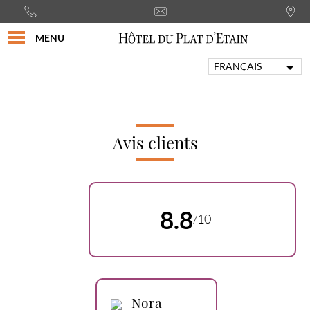
MENU
FRANÇAIS
ENGLISH
PORTUGUÊS
ITALIANO
DEUTSCH
Avis clients
ESPAÑOL
8.8
/10
Nora