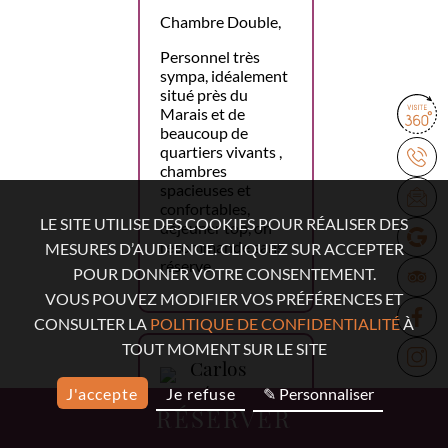
Chambre Double,
Personnel très
sympa, idéalement
situé près du
Marais et de
beaucoup de
quartiers vivants ,
chambres
spacieuses et
confortables,
LE SITE UTILISE DES COOKIES POUR RÉALISER DES
déjeuner top, on
recommande sans
MESURES D’AUDIENCE. CLIQUEZ SUR ACCEPTER
réserve.
POUR DONNER VOTRE CONSENTEMENT.
VOUS POUVEZ MODIFIER VOS PRÉFÉRENCES ET
CONSULTER LA
POLITIQUE DE CONFIDENTIALITÉ
À
TOUT MOMENT SUR LE SITE
Carlos
López
J'accepte
Je refuse
✎ Personnaliser
RÉSERVER
18 mars 2026