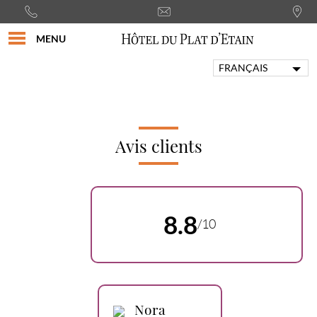
MENU
FRANÇAIS
ENGLISH
PORTUGUÊS
ITALIANO
DEUTSCH
Avis clients
ESPAÑOL
8.8
/10
Nora