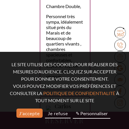
Chambre Double,
Personnel très
sympa, idéalement
situé près du
Marais et de
beaucoup de
quartiers vivants ,
chambres
spacieuses et
confortables,
LE SITE UTILISE DES COOKIES POUR RÉALISER DES
déjeuner top, on
recommande sans
MESURES D’AUDIENCE. CLIQUEZ SUR ACCEPTER
réserve.
POUR DONNER VOTRE CONSENTEMENT.
VOUS POUVEZ MODIFIER VOS PRÉFÉRENCES ET
CONSULTER LA
POLITIQUE DE CONFIDENTIALITÉ
À
TOUT MOMENT SUR LE SITE
Carlos
López
J'accepte
Je refuse
✎ Personnaliser
RÉSERVER
18 mars 2026