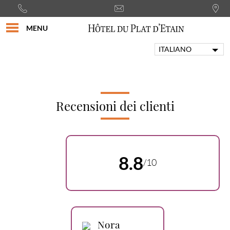
MENU
ITALIANO
FRANÇAIS
ENGLISH
PORTUGUÊS
DEUTSCH
Recensioni dei clienti
ESPAÑOL
8.8
/10
Nora