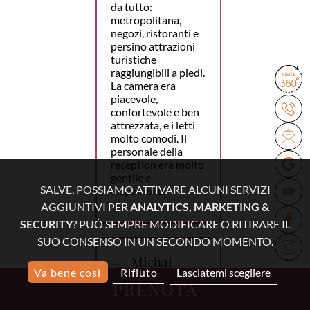
da tutto:
metropolitana,
negozi, ristoranti e
persino attrazioni
turistiche
raggiungibili a piedi.
La camera era
piacevole,
confortevole e ben
attrezzata, e i letti
molto comodi. Il
personale della
reception era molto
gentile e
SALVE, POSSIAMO ATTIVARE ALCUNI SERVIZI
disponibile.
AGGIUNTIVI PER
ANALYTICS, MARKETING &
SECURITY
? PUÒ SEMPRE MODIFICARE O RITIRARE IL
SUO CONSENSO IN UN SECONDO MOMENTO.
Michał
Va bene così
Rifiuto
Lasciatemi scegliere
15 febbraio
PRENOTA
2026