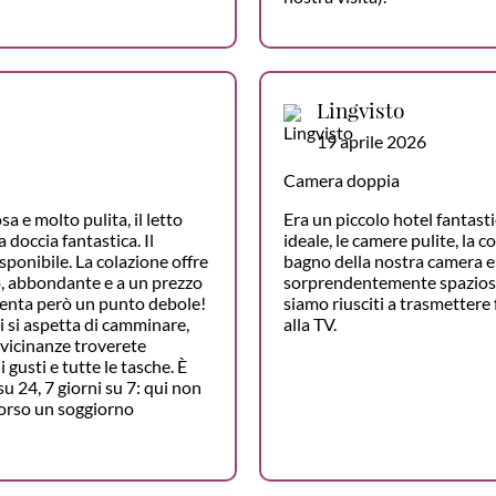
Lingvisto
19 aprile 2026
Camera doppia
a e molto pulita, il letto
Era un piccolo hotel fantasti
doccia fantastica. Il
ideale, le camere pulite, la c
sponibile. La colazione offre
bagno della nostra camera e
so, abbondante e a un prezzo
sorprendentemente spazioso
senta però un punto debole!
siamo riusciti a trasmettere 
ci si aspetta di camminare,
alla TV.
 vicinanze troverete
i gusti e tutte le tasche. È
su 24, 7 giorni su 7: qui non
orso un soggiorno