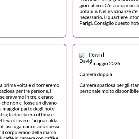
giornaliero. C'era una macchi
potabile. Nelle vicinanze c'è
necessario. Il quartiere intor
Parigi. Consiglio questo hot
David
7 maggio 2026
Camera doppia
a prima volta e ci torneremo
Camera spaziosa per gli stan
aziosa per tre persone, i
personale molto disponibile
 se eravamo in tre, c'erano
o che non ci fosse un divano
la maggior parte degli hotel.
tra; la doccia era ottima e
teva di avere l'acqua calda
Gli asciugamani erano spessi
 il corpo erano della marca
 caffè in camera con caffè e