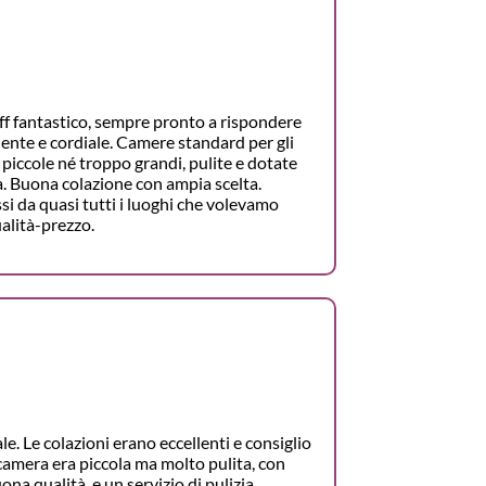
ff fantastico, sempre pronto a rispondere
ente e cordiale. Camere standard per gli
 piccole né troppo grandi, pulite e dotate
a. Buona colazione con ampia scelta.
si da quasi tutti i luoghi che volevamo
alità-prezzo.
le. Le colazioni erano eccellenti e consiglio
camera era piccola ma molto pulita, con
na qualità, e un servizio di pulizia