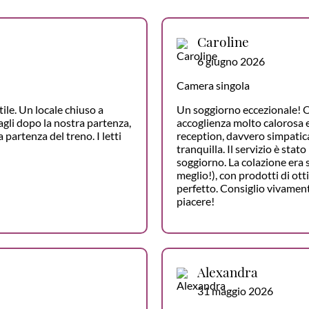
Caroline
6 giugno 2026
Camera singola
ile. Un locale chiuso a
Un soggiorno eccezionale! O
gli dopo la nostra partenza,
accoglienza molto calorosa e 
 partenza del treno. I letti
reception, davvero simpatica
tranquilla. Il servizio è stat
soggiorno. La colazione era 
meglio!), con prodotti di ott
perfetto. Consiglio vivamen
piacere!
Alexandra
31 maggio 2026