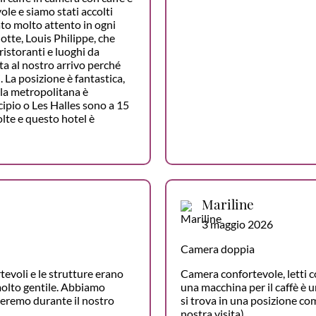
ole e siamo stati accolti
to molto attento in ogni
otte, Louis Philippe, che
ristoranti e luoghi da
ta al nostro arrivo perché
. La posizione è fantastica,
 la metropolitana è
icipio o Les Halles sono a 15
olte e questo hotel è
Mariline
3 maggio 2026
Camera doppia
tevoli e le strutture erano
Camera confortevole, letti c
molto gentile. Abbiamo
una macchina per il caffè è u
neremo durante il nostro
si trova in una posizione co
nostra visita).