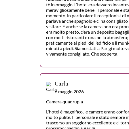
tè in omaggio. L'hotel era davvero incantev
meravigliosamente bene; il personale è sta
momento, in particolare il receptionist di n
parlava anche spagnolo e ci ha consigliato 
visitare. E anche se la camera non era pron
era molto presto, c'era un deposito bagagli
con molti ristoranti e una bella atmosfera;
praticamente ai piedi dell'edificio e il mun
minuti a piedi. Siamo stati a Parigi molte v
vivamente consigliato. Che scoperta!
Carla
6 maggio 2026
Camera quadrupla
L'hotel è magnifico, le camere erano confor
molto pulite. Il personale è stato sempre 
trascorso un soggiorno eccellente e ci tor
prossimo viaggio a Parigi.