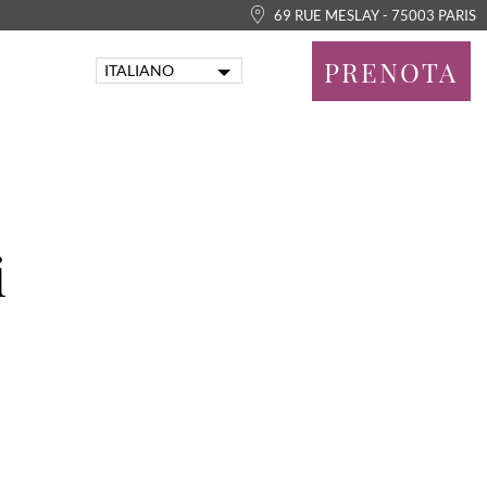
69 RUE MESLAY - 75003 PARIS
PRENOTA
ITALIANO
FRANÇAIS
ENGLISH
PORTUGUÊS
DEUTSCH
ESPAÑOL
i