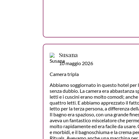
Susana
10 maggio 2026
Camera tripla
Abbiamo soggiornato in questo hotel per l
senza dubbio. La camera era abbastanza sp
letti e i cuscini erano molto comodi; anche
quattro letti. E abbiamo apprezzato il fatt
letto per la terza persona, a differenza del
Il bagno era spazioso, con una grande fines
aveva un fantastico miscelatore che permet
molto rapidamente ed era facile da usare. 
e morbidi, e il bagnoschiuma e la crema per
Rituals. Avevamo anche una macchina per il