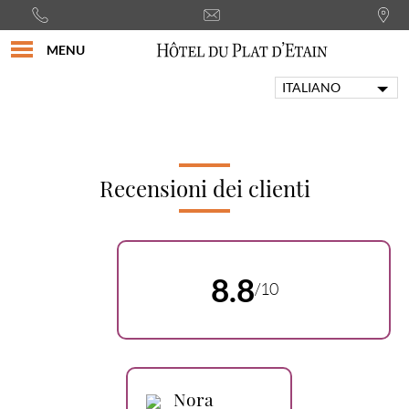
MENU
ITALIANO
FRANÇAIS
ENGLISH
PORTUGUÊS
DEUTSCH
Recensioni dei clienti
ESPAÑOL
8.8
/10
Nora