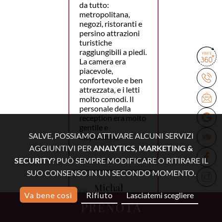
da tutto:
metropolitana,
negozi, ristoranti e
persino attrazioni
turistiche
raggiungibili a piedi.
La camera era
piacevole,
confortevole e ben
attrezzata, e i letti
molto comodi. Il
personale della
reception era molto
gentile e
SALVE, POSSIAMO ATTIVARE ALCUNI SERVIZI
disponibile.
AGGIUNTIVI PER
ANALYTICS, MARKETING &
SECURITY
? PUÒ SEMPRE MODIFICARE O RITIRARE IL
SUO CONSENSO IN UN SECONDO MOMENTO.
Michał
Va bene così
Rifiuto
Lasciatemi scegliere
15 febbraio
PRENOTA
2026