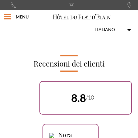
MENU
ITALIANO
FRANÇAIS
ENGLISH
PORTUGUÊS
DEUTSCH
Recensioni dei clienti
ESPAÑOL
8.8
/10
Nora