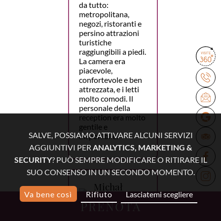
da tutto:
metropolitana,
negozi, ristoranti e
persino attrazioni
turistiche
raggiungibili a piedi.
La camera era
piacevole,
confortevole e ben
attrezzata, e i letti
molto comodi. Il
personale della
reception era molto
gentile e
SALVE, POSSIAMO ATTIVARE ALCUNI SERVIZI
disponibile.
AGGIUNTIVI PER
ANALYTICS, MARKETING &
SECURITY
? PUÒ SEMPRE MODIFICARE O RITIRARE IL
SUO CONSENSO IN UN SECONDO MOMENTO.
Michał
Va bene così
Rifiuto
Lasciatemi scegliere
15 febbraio
PRENOTA
2026