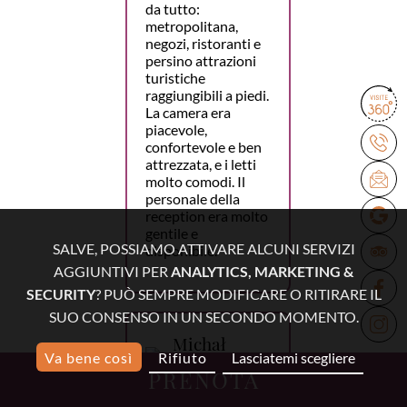
da tutto:
metropolitana,
negozi, ristoranti e
persino attrazioni
turistiche
raggiungibili a piedi.
La camera era
piacevole,
confortevole e ben
attrezzata, e i letti
molto comodi. Il
personale della
reception era molto
gentile e
SALVE, POSSIAMO ATTIVARE ALCUNI SERVIZI
disponibile.
AGGIUNTIVI PER
ANALYTICS, MARKETING &
SECURITY
? PUÒ SEMPRE MODIFICARE O RITIRARE IL
SUO CONSENSO IN UN SECONDO MOMENTO.
Michał
Va bene così
Rifiuto
Lasciatemi scegliere
15 febbraio
PRENOTA
2026