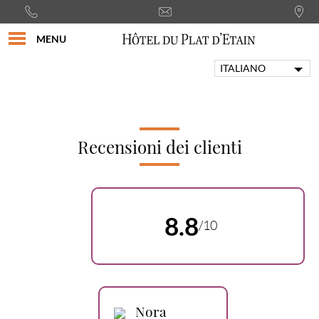
MENU
ITALIANO
FRANÇAIS
ENGLISH
PORTUGUÊS
DEUTSCH
Recensioni dei clienti
ESPAÑOL
8.8
/10
Nora