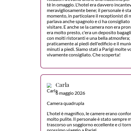
tè in omaggio. L'hotel era davvero incantev
meravigliosamente bene; il personale è sta
momento, in particolare il receptionist di n
parlava anche spagnolo e ci ha consigliato 
visitare. E anche se la camera non era pron
era molto presto, c'era un deposito bagagli
con molti ristoranti e una bella atmosfera;
praticamente ai piedi dell'edificio e il mun
minuti a piedi. Siamo stati a Parigi molte v
vivamente consigliato. Che scoperta!
Carla
6 maggio 2026
Camera quadrupla
L'hotel è magnifico, le camere erano confor
molto pulite. Il personale è stato sempre 
trascorso un soggiorno eccellente e ci tor
prossimo viaggio a Parigi.