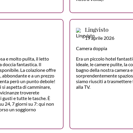
Lingvisto
19 aprile 2026
Camera doppia
a e molto pulita, il letto
Era un piccolo hotel fantasti
doccia fantastica. Il
ideale, le camere pulite, la c
sponibile. La colazione offre
bagno della nostra camera e
so, abbondante e a un prezzo
sorprendentemente spazioso
senta però un punto debole!
siamo riusciti a trasmettere 
ci si aspetta di camminare,
alla TV.
 vicinanze troverete
i gusti e tutte le tasche. È
su 24, 7 giorni su 7: qui non
orso un soggiorno