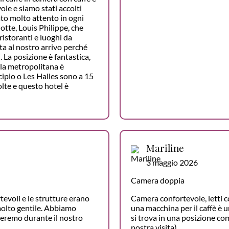
ole e siamo stati accolti
to molto attento in ogni
otte, Louis Philippe, che
ristoranti e luoghi da
ta al nostro arrivo perché
. La posizione è fantastica,
 la metropolitana è
icipio o Les Halles sono a 15
olte e questo hotel è
Mariline
3 maggio 2026
Camera doppia
tevoli e le strutture erano
Camera confortevole, letti c
molto gentile. Abbiamo
una macchina per il caffè è u
neremo durante il nostro
si trova in una posizione co
nostra visita).