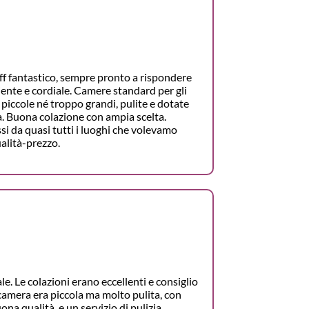
ff fantastico, sempre pronto a rispondere
ente e cordiale. Camere standard per gli
 piccole né troppo grandi, pulite e dotate
a. Buona colazione con ampia scelta.
si da quasi tutti i luoghi che volevamo
alità-prezzo.
le. Le colazioni erano eccellenti e consiglio
camera era piccola ma molto pulita, con
na qualità, e un servizio di pulizia