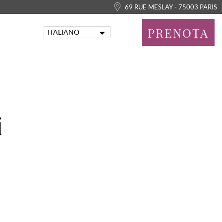
69 RUE MESLAY - 75003 PARIS
PRENOTA
ITALIANO
FRANÇAIS
ENGLISH
PORTUGUÊS
DEUTSCH
ESPAÑOL
i