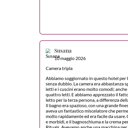
Susana
10 maggio 2026
Camera tripla
Abbiamo soggiornato in questo hotel per l
senza dubbio. La camera era abbastanza sp
letti e i cuscini erano molto comodi; anche
quattro letti. E abbiamo apprezzato il fatt
letto per la terza persona, a differenza del
Il bagno era spazioso, con una grande fines
aveva un fantastico miscelatore che permet
molto rapidamente ed era facile da usare. 
e morbidi, e il bagnoschiuma e la crema per
Rituals. Avevamo anche una macchina per il