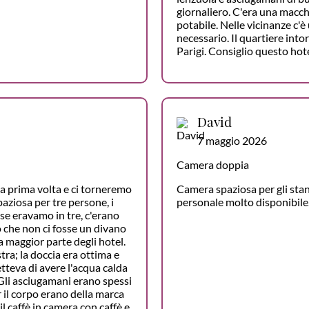
giornaliero. C'era una macchi
potabile. Nelle vicinanze c'è
necessario. Il quartiere intor
Parigi. Consiglio questo hot
David
7 maggio 2026
Camera doppia
a prima volta e ci torneremo
Camera spaziosa per gli stan
aziosa per tre persone, i
personale molto disponibile
 se eravamo in tre, c'erano
o che non ci fosse un divano
la maggior parte degli hotel.
tra; la doccia era ottima e
teva di avere l'acqua calda
Gli asciugamani erano spessi
 il corpo erano della marca
 caffè in camera con caffè e