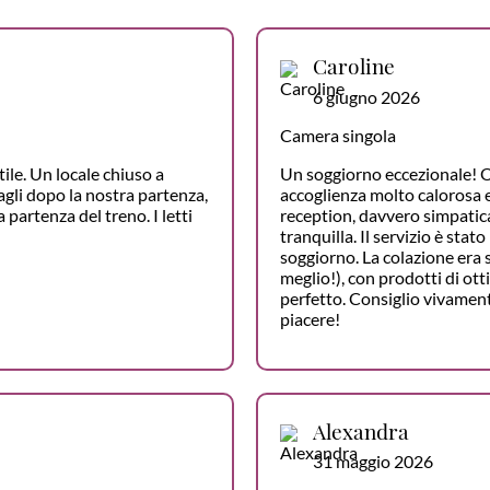
Caroline
6 giugno 2026
Camera singola
ile. Un locale chiuso a
Un soggiorno eccezionale! O
gli dopo la nostra partenza,
accoglienza molto calorosa e 
 partenza del treno. I letti
reception, davvero simpatica
tranquilla. Il servizio è stat
soggiorno. La colazione era 
meglio!), con prodotti di ott
perfetto. Consiglio vivamen
piacere!
Alexandra
31 maggio 2026