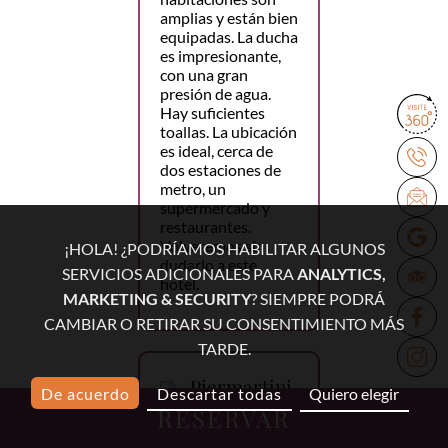
amplias y están bien
equipadas. La ducha
es impresionante,
con una gran
presión de agua.
Hay suficientes
toallas. La ubicación
es ideal, cerca de
dos estaciones de
metro, un
supermercado y
restaurantes.
Volveremos sin
¡HOLA! ¿PODRÍAMOS HABILITAR ALGUNOS
dudarlo a este
SERVICIOS ADICIONALES PARA
ANALYTICS,
hotel.
MARKETING & SECURITY
? SIEMPRE PODRÁ
CAMBIAR O RETIRAR SU CONSENTIMIENTO MÁS
TARDE.
Piermartini
De acuerdo
Descartar todas
Quiero elegir
RESERVAR
4 marzo 2026