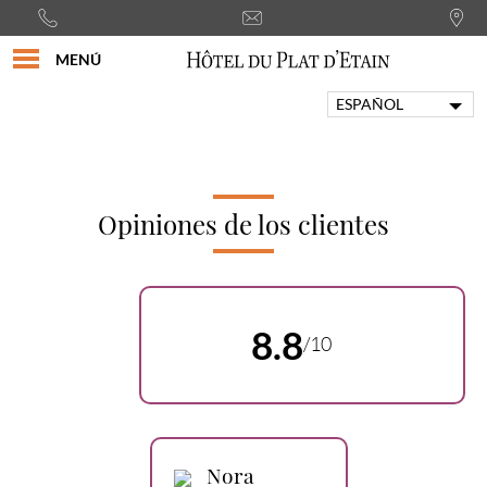
MENÚ
ESPAÑOL
FRANÇAIS
ENGLISH
PORTUGUÊS
ITALIANO
Opiniones de los clientes
DEUTSCH
8.8
/10
Nora