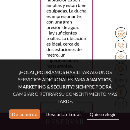
amplias y están bien
equipadas. La ducha
es impresionante,
con una gran
presión de agua.
Hay suficientes
toallas. La ubicación
es ideal, cerca de
dos estaciones de
metro, un
supermercado y
restaurantes.
Volveremos sin
¡HOLA! ¿PODRÍAMOS HABILITAR ALGUNOS
dudarlo a este
SERVICIOS ADICIONALES PARA
ANALYTICS,
hotel.
MARKETING & SECURITY
? SIEMPRE PODRÁ
CAMBIAR O RETIRAR SU CONSENTIMIENTO MÁS
TARDE.
Piermartini
De acuerdo
Descartar todas
Quiero elegir
RESERVAR
4 marzo 2026