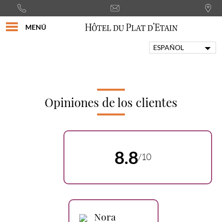
MENÚ
ESPAÑOL
FRANÇAIS
ENGLISH
PORTUGUÊS
ITALIANO
Opiniones de los clientes
DEUTSCH
8.8
/10
Nora