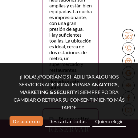
amplias y están bien
equipadas. La ducha
es impresionante,
con una gran
presión de agua.
Hay suficientes
toallas. La ubicación
es ideal, cerca de
dos estaciones de
metro, un
supermercado y
restaurantes.
Volveremos sin
¡HOLA! ¿PODRÍAMOS HABILITAR ALGUNOS
dudarlo a este
SERVICIOS ADICIONALES PARA
ANALYTICS,
hotel.
MARKETING & SECURITY
? SIEMPRE PODRÁ
CAMBIAR O RETIRAR SU CONSENTIMIENTO MÁS
TARDE.
Piermartini
De acuerdo
Descartar todas
Quiero elegir
RESERVAR
4 marzo 2026