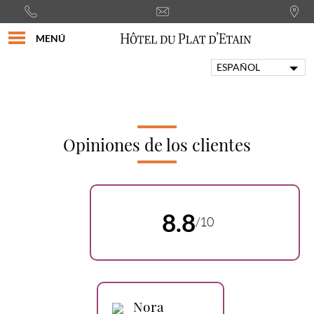
MENÚ
ESPAÑOL
FRANÇAIS
ENGLISH
PORTUGUÊS
ITALIANO
Opiniones de los clientes
DEUTSCH
8.8
/10
Nora