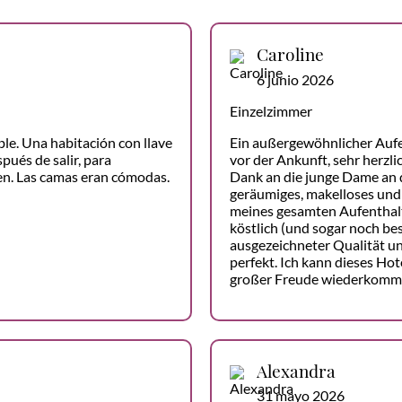
Caroline
6 junio 2026
Einzelzimmer
le. Una habitación con llave
Ein außergewöhnlicher Auf
ués de salir, para
vor der Ankunft, sehr herzli
ren. Las camas eran cómodas.
Dank an die junge Dame an d
geräumiges, makelloses und
meines gesamten Aufenthalt
köstlich (und sogar noch bes
ausgezeichneter Qualität un
perfekt. Ich kann dieses H
großer Freude wiederkomm
Alexandra
31 mayo 2026