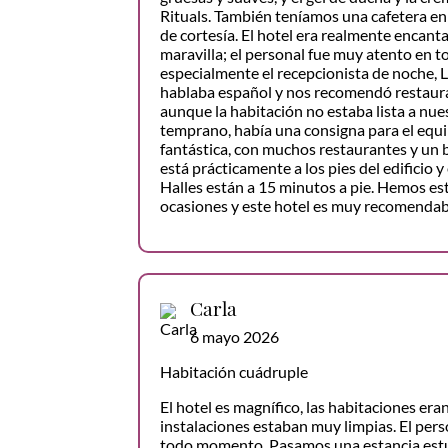
Rituals. También teníamos una cafetera en 
de cortesía. El hotel era realmente encant
maravilla; el personal fue muy atento en
especialmente el recepcionista de noche, 
hablaba español y nos recomendó restauran
aunque la habitación no estaba lista a nu
temprano, había una consigna para el equip
fantástica, con muchos restaurantes y un 
está prácticamente a los pies del edificio 
Halles están a 15 minutos a pie. Hemos e
ocasiones y este hotel es muy recomendab
Carla
6 mayo 2026
Habitación cuádruple
El hotel es magnífico, las habitaciones era
instalaciones estaban muy limpias. El per
todo momento. Pasamos una estancia est