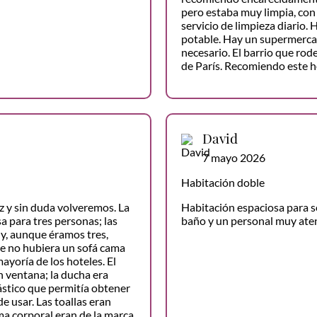
pero estaba muy limpia, con 
servicio de limpieza diario.
potable. Hay un supermercado
necesario. El barrio que rod
de París. Recomiendo este ho
David
7 mayo 2026
Habitación doble
z y sin duda volveremos. La
Habitación espaciosa para se
a para tres personas; las
baño y un personal muy ate
y, aunque éramos tres,
e no hubiera un sofá cama
mayoría de los hoteles. El
n ventana; la ducha era
ástico que permitía obtener
e usar. Las toallas eran
ema corporal eran de la marca