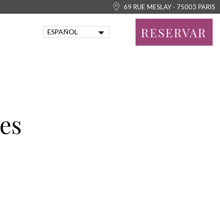
69 RUE MESLAY - 75003 PARIS
RESERVAR
ESPAÑOL
FRANÇAIS
ENGLISH
PORTUGUÊS
ITALIANO
DEUTSCH
tes