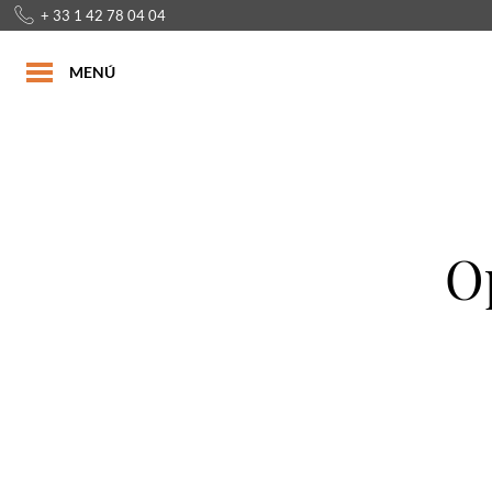
+ 33 1 42 78 04 04
MENÚ
Op