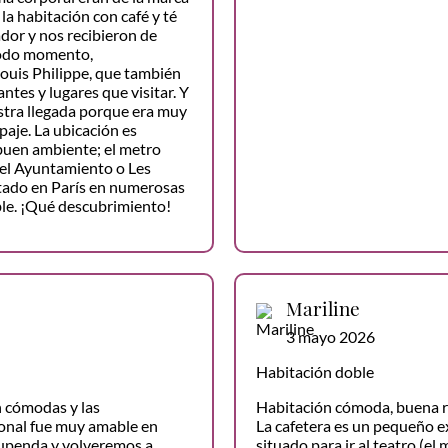
la habitación con café y té
ador y nos recibieron de
 todo momento,
Louis Philippe, que también
tes y lugares que visitar. Y
estra llegada porque era muy
aje. La ubicación es
buen ambiente; el metro
y el Ayuntamiento o Les
stado en París en numerosas
le. ¡Qué descubrimiento!
Mariline
3 mayo 2026
Habitación doble
n cómodas y las
Habitación cómoda, buena r
sonal fue muy amable en
La cafetera es un pequeño ext
upenda y volveremos a
situado para ir al teatro (el 