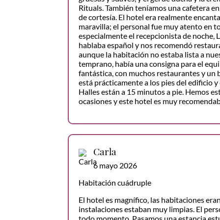
Rituals. También teníamos una cafetera en 
de cortesía. El hotel era realmente encant
maravilla; el personal fue muy atento en
especialmente el recepcionista de noche, 
hablaba español y nos recomendó restauran
aunque la habitación no estaba lista a nu
temprano, había una consigna para el equip
fantástica, con muchos restaurantes y un 
está prácticamente a los pies del edificio 
Halles están a 15 minutos a pie. Hemos e
ocasiones y este hotel es muy recomendab
Carla
6 mayo 2026
Habitación cuádruple
El hotel es magnífico, las habitaciones era
instalaciones estaban muy limpias. El per
todo momento. Pasamos una estancia est