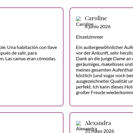
Caroline
6 junio 2026
Einzelzimmer
le. Una habitación con llave
Ein außergewöhnlicher Auf
ués de salir, para
vor der Ankunft, sehr herzli
ren. Las camas eran cómodas.
Dank an die junge Dame an d
geräumiges, makelloses und
meines gesamten Aufenthalt
köstlich (und sogar noch bes
ausgezeichneter Qualität un
perfekt. Ich kann dieses H
großer Freude wiederkomm
Alexandra
31 mayo 2026