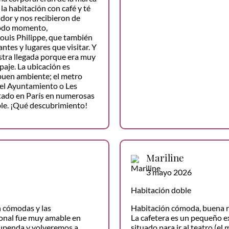
la habitación con café y té
ador y nos recibieron de
 todo momento,
Louis Philippe, que también
tes y lugares que visitar. Y
estra llegada porque era muy
aje. La ubicación es
buen ambiente; el metro
y el Ayuntamiento o Les
stado en París en numerosas
le. ¡Qué descubrimiento!
Mariline
3 mayo 2026
Habitación doble
n cómodas y las
Habitación cómoda, buena r
sonal fue muy amable en
La cafetera es un pequeño ext
upenda y volveremos a
situado para ir al teatro (el 