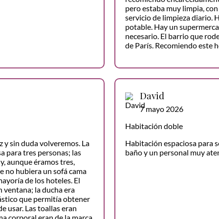
pero estaba muy limpia, con 
servicio de limpieza diario.
potable. Hay un supermercado
necesario. El barrio que rod
de París. Recomiendo este ho
David
7 mayo 2026
Habitación doble
z y sin duda volveremos. La
Habitación espaciosa para se
a para tres personas; las
baño y un personal muy ate
y, aunque éramos tres,
e no hubiera un sofá cama
mayoría de los hoteles. El
n ventana; la ducha era
ástico que permitía obtener
e usar. Las toallas eran
ema corporal eran de la marca