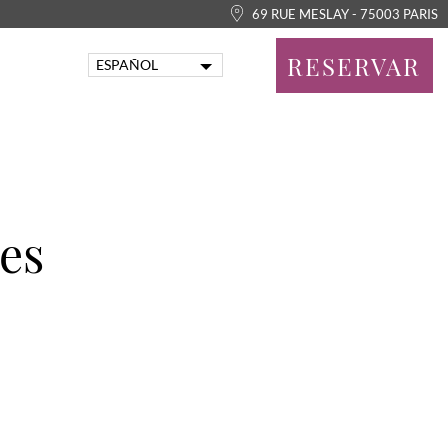
69 RUE MESLAY - 75003 PARIS
RESERVAR
ESPAÑOL
FRANÇAIS
ENGLISH
PORTUGUÊS
ITALIANO
DEUTSCH
tes