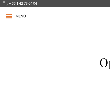
+ 33 1 42 78 04 04
MENÚ
Op