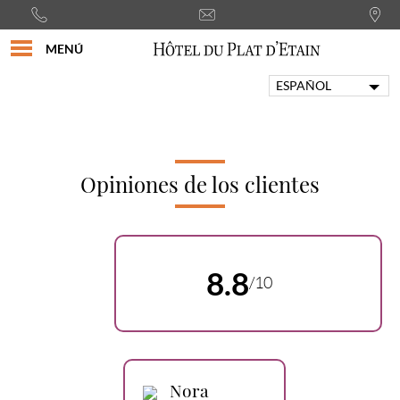
MENÚ
ESPAÑOL
FRANÇAIS
ENGLISH
PORTUGUÊS
ITALIANO
Opiniones de los clientes
DEUTSCH
8.8
/10
Nora