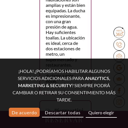
amplias y están bien
equipadas. La ducha
es impresionante,
con una gran
presión de agua.
Hay suficientes
toallas. La ubicación
es ideal, cerca de
dos estaciones de
metro, un
supermercado y
restaurantes.
Volveremos sin
¡HOLA! ¿PODRÍAMOS HABILITAR ALGUNOS
dudarlo a este
SERVICIOS ADICIONALES PARA
ANALYTICS,
hotel.
MARKETING & SECURITY
? SIEMPRE PODRÁ
CAMBIAR O RETIRAR SU CONSENTIMIENTO MÁS
TARDE.
Piermartini
De acuerdo
Descartar todas
Quiero elegir
RESERVAR
4 marzo 2026