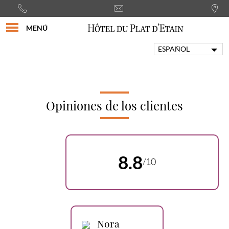
MENÚ
ESPAÑOL
FRANÇAIS
ENGLISH
PORTUGUÊS
ITALIANO
Opiniones de los clientes
DEUTSCH
8.8
/10
Nora