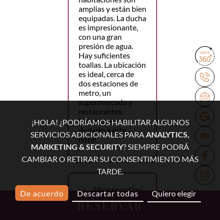
amplias y están bien
equipadas. La ducha
es impresionante,
con una gran
presión de agua.
Hay suficientes
toallas. La ubicación
es ideal, cerca de
dos estaciones de
metro, un
supermercado y
restaurantes.
Volveremos sin
¡HOLA! ¿PODRÍAMOS HABILITAR ALGUNOS
dudarlo a este
SERVICIOS ADICIONALES PARA
ANALYTICS,
hotel.
MARKETING & SECURITY
? SIEMPRE PODRÁ
CAMBIAR O RETIRAR SU CONSENTIMIENTO MÁS
TARDE.
Piermartini
De acuerdo
Descartar todas
Quiero elegir
RESERVAR
4 marzo 2026