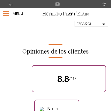
MENÚ
ESPAÑOL
FRANÇAIS
ENGLISH
PORTUGUÊS
ITALIANO
Opiniones de los clientes
DEUTSCH
8.8
/10
Nora