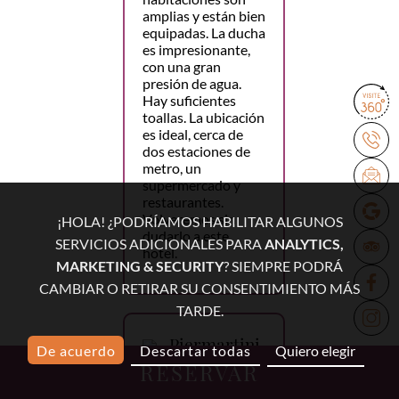
amplias y están bien
equipadas. La ducha
es impresionante,
con una gran
presión de agua.
Hay suficientes
toallas. La ubicación
es ideal, cerca de
dos estaciones de
metro, un
supermercado y
restaurantes.
Volveremos sin
¡HOLA! ¿PODRÍAMOS HABILITAR ALGUNOS
dudarlo a este
SERVICIOS ADICIONALES PARA
ANALYTICS,
hotel.
MARKETING & SECURITY
? SIEMPRE PODRÁ
CAMBIAR O RETIRAR SU CONSENTIMIENTO MÁS
TARDE.
Piermartini
De acuerdo
Descartar todas
Quiero elegir
RESERVAR
4 marzo 2026