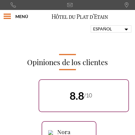
MENÚ
ESPAÑOL
FRANÇAIS
ENGLISH
PORTUGUÊS
ITALIANO
Opiniones de los clientes
DEUTSCH
8.8
/10
Nora