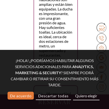
amplias y están bien
equipadas. La ducha
es impresionante,
con una gran
presión de agua.
Hay suficientes
toallas. La ubicación
es ideal, cerca de
dos estaciones de
metro, un
supermercado y
restaurantes.
Volveremos sin
¡HOLA! ¿PODRÍAMOS HABILITAR ALGUNOS
dudarlo a este
SERVICIOS ADICIONALES PARA
ANALYTICS,
hotel.
MARKETING & SECURITY
? SIEMPRE PODRÁ
CAMBIAR O RETIRAR SU CONSENTIMIENTO MÁS
TARDE.
Piermartini
De acuerdo
Descartar todas
Quiero elegir
RESERVAR
4 marzo 2026