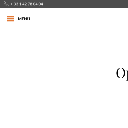
+ 33 1 42 78 04 04
MENÚ
Op