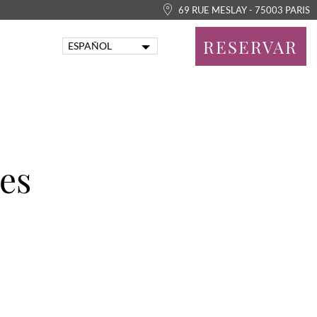
69 RUE MESLAY - 75003 PARIS
RESERVAR
ESPAÑOL
FRANÇAIS
ENGLISH
PORTUGUÊS
ITALIANO
DEUTSCH
tes