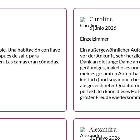
Caroline
6 junio 2026
Einzelzimmer
le. Una habitación con llave
Ein außergewöhnlicher Auf
ués de salir, para
vor der Ankunft, sehr herzli
ren. Las camas eran cómodas.
Dank an die junge Dame an d
geräumiges, makelloses und
meines gesamten Aufenthalt
köstlich (und sogar noch bes
ausgezeichneter Qualität un
perfekt. Ich kann dieses H
großer Freude wiederkomm
Alexandra
31 mayo 2026