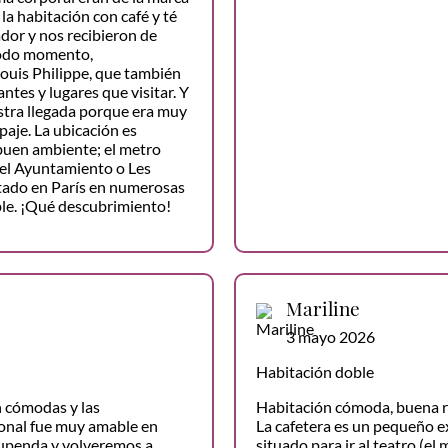
la habitación con café y té
ador y nos recibieron de
 todo momento,
Louis Philippe, que también
tes y lugares que visitar. Y
estra llegada porque era muy
aje. La ubicación es
buen ambiente; el metro
y el Ayuntamiento o Les
stado en París en numerosas
le. ¡Qué descubrimiento!
Mariline
3 mayo 2026
Habitación doble
n cómodas y las
Habitación cómoda, buena r
sonal fue muy amable en
La cafetera es un pequeño ext
upenda y volveremos a
situado para ir al teatro (el 