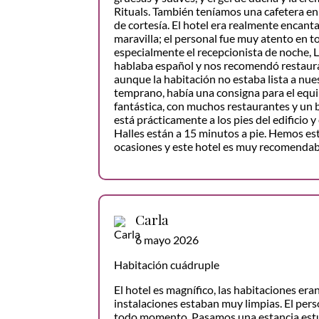
Rituals. También teníamos una cafetera en 
de cortesía. El hotel era realmente encant
maravilla; el personal fue muy atento en
especialmente el recepcionista de noche, 
hablaba español y nos recomendó restauran
aunque la habitación no estaba lista a nu
temprano, había una consigna para el equip
fantástica, con muchos restaurantes y un 
está prácticamente a los pies del edificio 
Halles están a 15 minutos a pie. Hemos e
ocasiones y este hotel es muy recomendab
Carla
6 mayo 2026
Habitación cuádruple
El hotel es magnífico, las habitaciones era
instalaciones estaban muy limpias. El per
todo momento. Pasamos una estancia est