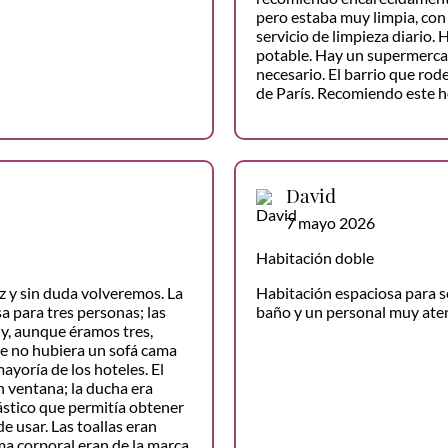
pero estaba muy limpia, con 
servicio de limpieza diario.
potable. Hay un supermercado
necesario. El barrio que rod
de París. Recomiendo este ho
David
7 mayo 2026
Habitación doble
z y sin duda volveremos. La
Habitación espaciosa para se
a para tres personas; las
baño y un personal muy ate
y, aunque éramos tres,
e no hubiera un sofá cama
mayoría de los hoteles. El
n ventana; la ducha era
ástico que permitía obtener
e usar. Las toallas eran
ema corporal eran de la marca