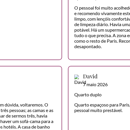
O pessoal foi muito acolhe
e recomendo vivamente este
limpo, com lençóis confortáv
de limpeza diário. Havia um
potável. Há um supermercad
tudo o que precisa. A zona e
como o resto de Paris. Reco
desapontado.
David
7 maio 2026
Quarto duplo
sem dúvida, voltaremos. O
Quarto espaçoso para Paris,
três pessoas; as camas e as
pessoal muito prestável.
ar de sermos três, havia
 haver um sofá-cama para a
os hotéis. A casa de banho