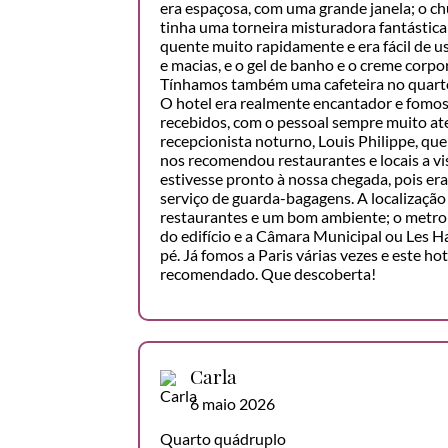
era espaçosa, com uma grande janela; o c
tinha uma torneira misturadora fantástica
quente muito rapidamente e era fácil de u
e macias, e o gel de banho e o creme corpo
Tínhamos também uma cafeteira no quarto 
O hotel era realmente encantador e fom
recebidos, com o pessoal sempre muito ate
recepcionista noturno, Louis Philippe, qu
nos recomendou restaurantes e locais a vi
estivesse pronto à nossa chegada, pois er
serviço de guarda-bagagens. A localização
restaurantes e um bom ambiente; o metro 
do edifício e a Câmara Municipal ou Les Ha
pé. Já fomos a Paris várias vezes e este ho
recomendado. Que descoberta!
Carla
6 maio 2026
Quarto quádruplo