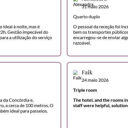
31 maio 2026
Quarto duplo
 ideal à noite, mas é
O pessoal da receção foi in
 22h. Gestão impecável do
bem os transportes públicos
para a utilização do serviço
encarregou-se de enviar al
razoável.
Faik
24 maio 2026
Triple room
a da Concórdia e,
The hotel, and the rooms in
o, a cerca de 100 metros. O
staff were helpful, soluti
mbém ideal para passeios.