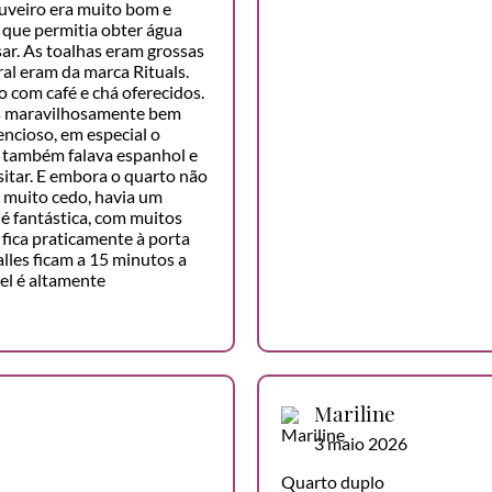
huveiro era muito bom e
 que permitia obter água
sar. As toalhas eram grossas
ral eram da marca Rituals.
com café e chá oferecidos.
os maravilhosamente bem
ncioso, em especial o
e também falava espanhol e
sitar. E embora o quarto não
a muito cedo, havia um
 é fantástica, com muitos
fica praticamente à porta
lles ficam a 15 minutos a
tel é altamente
Mariline
3 maio 2026
Quarto duplo