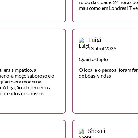
ruído da cidade. 24 horas po
mau como em Londres! Tive
Luigi
13 abril 2026
Quarto duplo
l era simpático, a
O local e o pessoal foram f
equeno-almoço saboroso e o
de boas-vindas
 quarto era moderna,
A ligação à Internet era
conteúdos dos nossos
Shosei