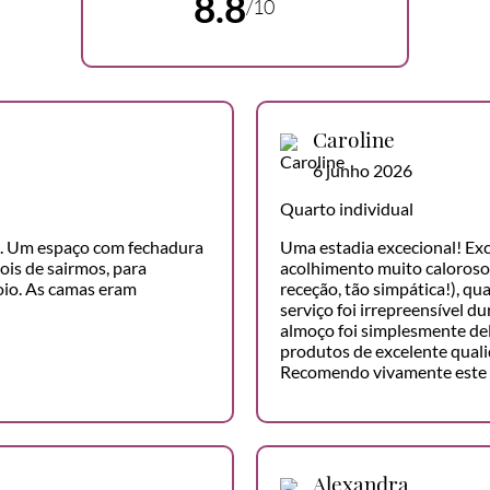
8.8
/10
Caroline
6 junho 2026
Quarto individual
o. Um espaço com fechadura
Uma estadia excecional! Ex
is de sairmos, para
acolhimento muito caloroso 
oio. As camas eram
receção, tão simpática!), qu
serviço foi irrepreensível 
almoço foi simplesmente del
produtos de excelente qualid
Recomendo vivamente este h
Alexandra