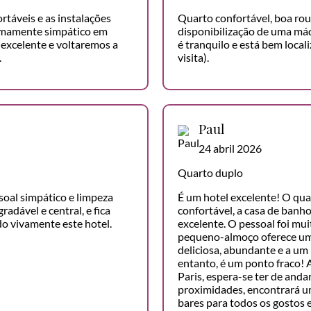
rtáveis e as instalações
Quarto confortável, boa rou
remamente simpático em
disponibilização de uma máq
excelente e voltaremos a
é tranquilo e está bem local
.
visita).
Paul
24 abril 2026
Quarto duplo
soal simpático e limpeza
É um hotel excelente! O qua
radável e central, e fica
confortável, a casa de banh
o vivamente este hotel.
excelente. O pessoal foi mui
pequeno-almoço oferece uma
deliciosa, abundante e a um
entanto, é um ponto fraco! A
Paris, espera-se ter de anda
proximidades, encontrará u
bares para todos os gostos 