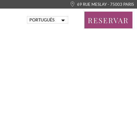
69 RUE MESLAY - 75003 PARIS
RESERVAR
PORTUGUÊS
FRANÇAIS
ENGLISH
ITALIANO
DEUTSCH
ESPAÑOL