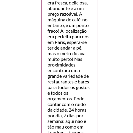
era fresca, deliciosa,
abundante e a um
preço razoável. A
máquina de café, no
entanto, é um ponto
fraco! A localização
era perfeita para nós:
em Paris, espera-se
ter de andar a pé,
mas o metro ficava
muito perto! Nas
proximidades,
encontrará uma
grande variedade de
restaurantes e bares
para todos os gostos
e todos os
orçamentos. Pode
contar com o ruído
da cidade. 24 horas
por dia, 7 dias por
semana: aqui não é
tão mau como em
Londres! Tivemos