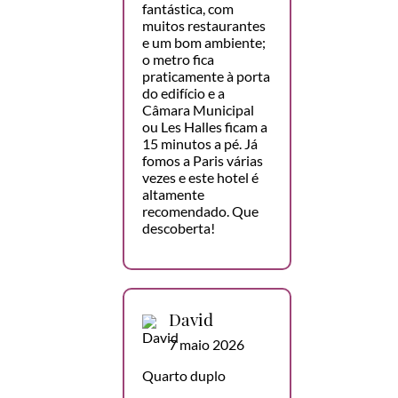
fantástica, com
muitos restaurantes
e um bom ambiente;
o metro fica
praticamente à porta
do edifício e a
Câmara Municipal
ou Les Halles ficam a
15 minutos a pé. Já
fomos a Paris várias
vezes e este hotel é
altamente
recomendado. Que
descoberta!
David
7 maio 2026
Quarto duplo