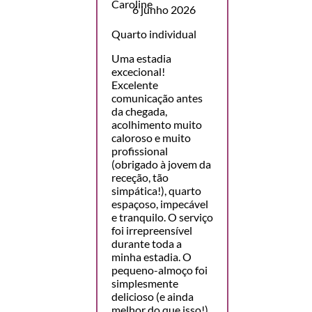
6 junho 2026
Quarto individual
Uma estadia
excecional!
Excelente
comunicação antes
da chegada,
acolhimento muito
caloroso e muito
profissional
(obrigado à jovem da
receção, tão
simpática!), quarto
espaçoso, impecável
e tranquilo. O serviço
foi irrepreensível
durante toda a
minha estadia. O
pequeno-almoço foi
simplesmente
delicioso (e ainda
melhor do que isso!),