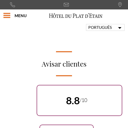
MENU
PORTUGUÊS
FRANÇAIS
ENGLISH
ITALIANO
DEUTSCH
Avisar clientes
ESPAÑOL
8.8
/10