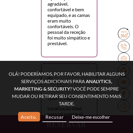
agradável,
confortável e bem
equipado, e as camas
eram muito
confortáveis. O
pessoal da receção
foi muito simpático e
prestável.
Michał
OLÁ! PODERÍAMOS, POR FAVOR, HABILITAR ALGUNS
SERVIÇOS ADICIONAIS PARA
ANALYTICS,
15 fevereiro
2026
MARKETING & SECURITY
? VOCÊ PODE SEMPRE
MUDAR OU RETIRAR SEU CONSENTIMENTO MAIS
Quarto duplo
TARDE.
Localização ideal,
pessoal prestável,
Aceito.
Recusar
Deixe-me escolher
pequeno-almoço
RESERVAR
delicioso, lavandaria,
excelente relação