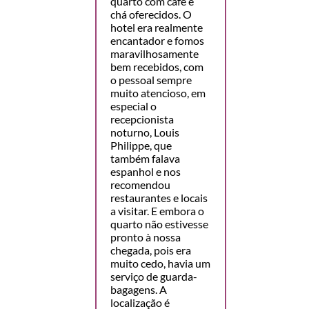
quarto com café e
chá oferecidos. O
hotel era realmente
encantador e fomos
maravilhosamente
bem recebidos, com
o pessoal sempre
muito atencioso, em
especial o
recepcionista
noturno, Louis
Philippe, que
também falava
espanhol e nos
recomendou
restaurantes e locais
a visitar. E embora o
quarto não estivesse
pronto à nossa
chegada, pois era
muito cedo, havia um
serviço de guarda-
bagagens. A
localização é