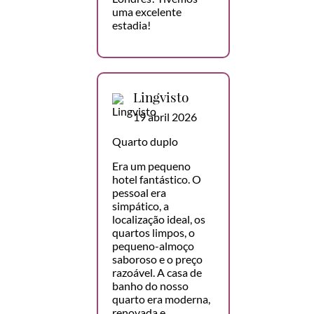
uma excelente
estadia!
Lingvisto
19 abril 2026
Quarto duplo
Era um pequeno
hotel fantástico. O
pessoal era
simpático, a
localização ideal, os
quartos limpos, o
pequeno-almoço
saboroso e o preço
razoável. A casa de
banho do nosso
quarto era moderna,
renovada e