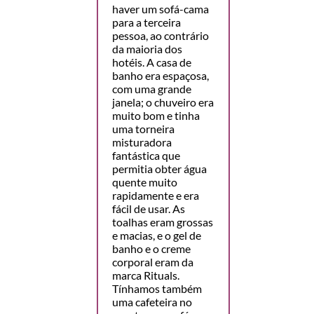
haver um sofá-cama
para a terceira
pessoa, ao contrário
da maioria dos
hotéis. A casa de
banho era espaçosa,
com uma grande
janela; o chuveiro era
muito bom e tinha
uma torneira
misturadora
fantástica que
permitia obter água
quente muito
rapidamente e era
fácil de usar. As
toalhas eram grossas
e macias, e o gel de
banho e o creme
corporal eram da
marca Rituals.
Tínhamos também
uma cafeteira no