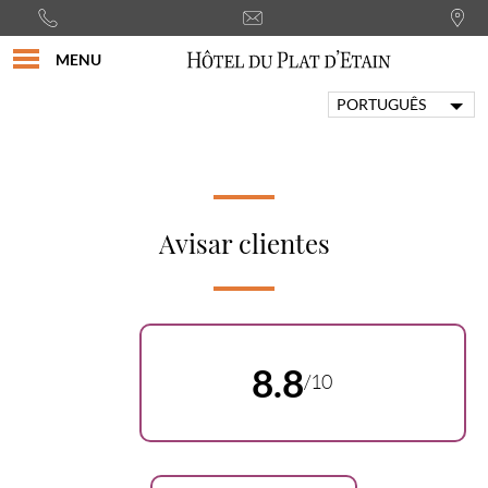
MENU
PORTUGUÊS
FRANÇAIS
ENGLISH
ITALIANO
DEUTSCH
Avisar clientes
ESPAÑOL
8.8
/10