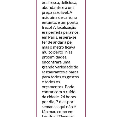
era fresca, deliciosa,
abundante e a um
preço razoável. A
máquina de café, no
entanto, é um ponto
fraco! A localização
era perfeita para nós:
em Paris, espera-se
ter de andar a pé,
mas o metro ficava
muito perto! Nas
proximidades,
encontrará uma
grande variedade de
restaurantes e bares
para todos os gostos
e todos os
orçamentos. Pode
contar com o ruído
da cidade. 24 horas
por dia, 7 dias por
semana: aqui não é
tão mau como em
Londres! Tivemos