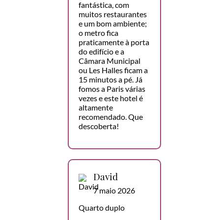
fantástica, com
muitos restaurantes
e um bom ambiente;
o metro fica
praticamente à porta
do edifício e a
Câmara Municipal
ou Les Halles ficam a
15 minutos a pé. Já
fomos a Paris várias
vezes e este hotel é
altamente
recomendado. Que
descoberta!
David
7 maio 2026
Quarto duplo