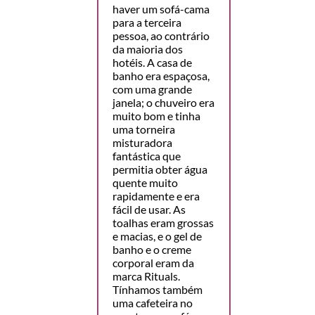
haver um sofá-cama
para a terceira
pessoa, ao contrário
da maioria dos
hotéis. A casa de
banho era espaçosa,
com uma grande
janela; o chuveiro era
muito bom e tinha
uma torneira
misturadora
fantástica que
permitia obter água
quente muito
rapidamente e era
fácil de usar. As
toalhas eram grossas
e macias, e o gel de
banho e o creme
corporal eram da
marca Rituals.
Tínhamos também
uma cafeteira no