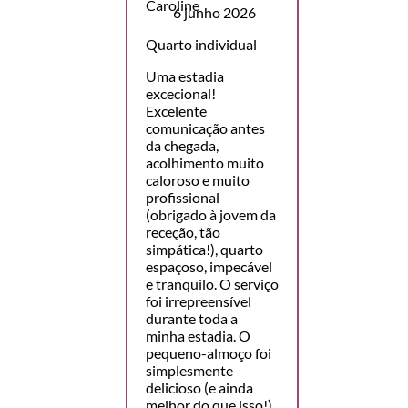
6 junho 2026
Quarto individual
Uma estadia
excecional!
Excelente
comunicação antes
da chegada,
acolhimento muito
caloroso e muito
profissional
(obrigado à jovem da
receção, tão
simpática!), quarto
espaçoso, impecável
e tranquilo. O serviço
foi irrepreensível
durante toda a
minha estadia. O
pequeno-almoço foi
simplesmente
delicioso (e ainda
melhor do que isso!),