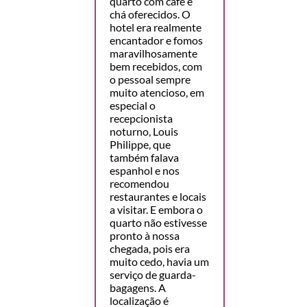
quarto com café e
chá oferecidos. O
hotel era realmente
encantador e fomos
maravilhosamente
bem recebidos, com
o pessoal sempre
muito atencioso, em
especial o
recepcionista
noturno, Louis
Philippe, que
também falava
espanhol e nos
recomendou
restaurantes e locais
a visitar. E embora o
quarto não estivesse
pronto à nossa
chegada, pois era
muito cedo, havia um
serviço de guarda-
bagagens. A
localização é