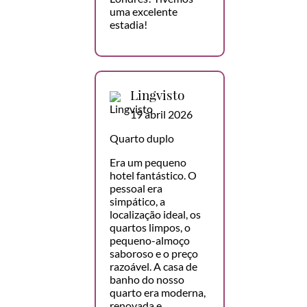
uma excelente
estadia!
Lingvisto
19 abril 2026
Quarto duplo
Era um pequeno
hotel fantástico. O
pessoal era
simpático, a
localização ideal, os
quartos limpos, o
pequeno-almoço
saboroso e o preço
razoável. A casa de
banho do nosso
quarto era moderna,
renovada e