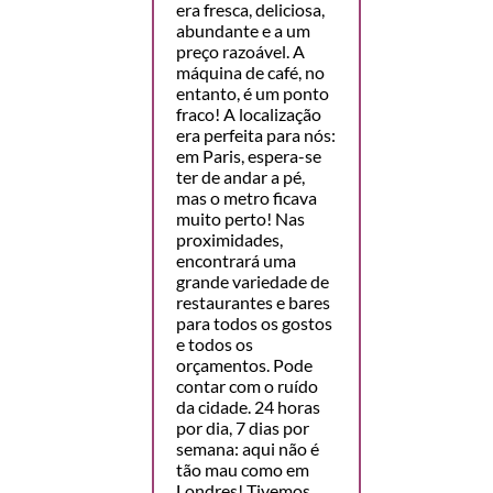
era fresca, deliciosa,
abundante e a um
preço razoável. A
máquina de café, no
entanto, é um ponto
fraco! A localização
era perfeita para nós:
em Paris, espera-se
ter de andar a pé,
mas o metro ficava
muito perto! Nas
proximidades,
encontrará uma
grande variedade de
restaurantes e bares
para todos os gostos
e todos os
orçamentos. Pode
contar com o ruído
da cidade. 24 horas
por dia, 7 dias por
semana: aqui não é
tão mau como em
Londres! Tivemos