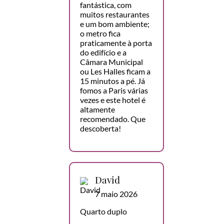
fantástica, com
muitos restaurantes
e um bom ambiente;
o metro fica
praticamente à porta
do edifício e a
Câmara Municipal
ou Les Halles ficam a
15 minutos a pé. Já
fomos a Paris várias
vezes e este hotel é
altamente
recomendado. Que
descoberta!
David
7 maio 2026
Quarto duplo