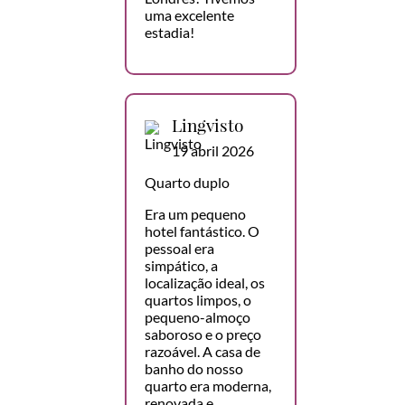
uma excelente
estadia!
Lingvisto
19 abril 2026
Quarto duplo
Era um pequeno
hotel fantástico. O
pessoal era
simpático, a
localização ideal, os
quartos limpos, o
pequeno-almoço
saboroso e o preço
razoável. A casa de
banho do nosso
quarto era moderna,
renovada e