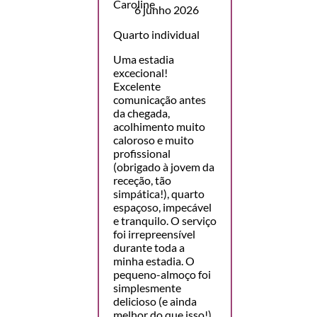
6 junho 2026
Quarto individual
Uma estadia
excecional!
Excelente
comunicação antes
da chegada,
acolhimento muito
caloroso e muito
profissional
(obrigado à jovem da
receção, tão
simpática!), quarto
espaçoso, impecável
e tranquilo. O serviço
foi irrepreensível
durante toda a
minha estadia. O
pequeno-almoço foi
simplesmente
delicioso (e ainda
melhor do que isso!),