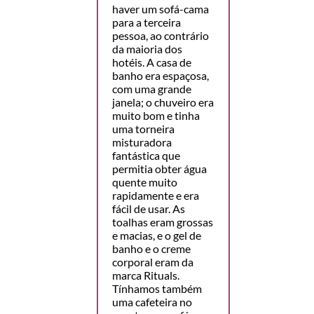
haver um sofá-cama
para a terceira
pessoa, ao contrário
da maioria dos
hotéis. A casa de
banho era espaçosa,
com uma grande
janela; o chuveiro era
muito bom e tinha
uma torneira
misturadora
fantástica que
permitia obter água
quente muito
rapidamente e era
fácil de usar. As
toalhas eram grossas
e macias, e o gel de
banho e o creme
corporal eram da
marca Rituals.
Tínhamos também
uma cafeteira no