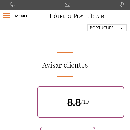
MENU
PORTUGUÊS
FRANÇAIS
ENGLISH
ITALIANO
DEUTSCH
Avisar clientes
ESPAÑOL
8.8
/10