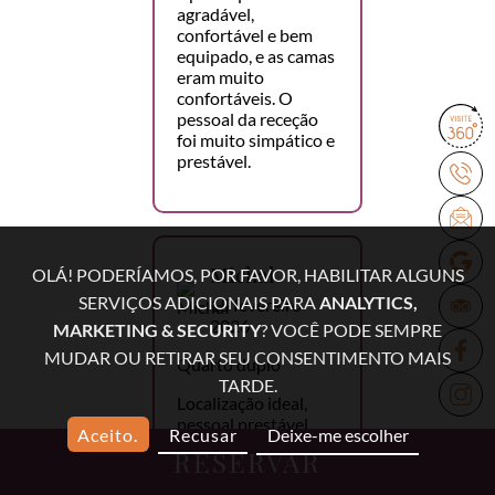
agradável,
confortável e bem
equipado, e as camas
eram muito
confortáveis. O
pessoal da receção
foi muito simpático e
prestável.
Michał
OLÁ! PODERÍAMOS, POR FAVOR, HABILITAR ALGUNS
SERVIÇOS ADICIONAIS PARA
ANALYTICS,
15 fevereiro
2026
MARKETING & SECURITY
? VOCÊ PODE SEMPRE
MUDAR OU RETIRAR SEU CONSENTIMENTO MAIS
Quarto duplo
TARDE.
Localização ideal,
pessoal prestável,
Aceito.
Recusar
Deixe-me escolher
pequeno-almoço
RESERVAR
delicioso, lavandaria,
excelente relação