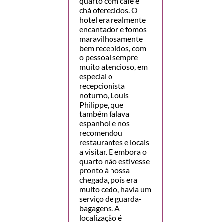
quarto com café e
chá oferecidos. O
hotel era realmente
encantador e fomos
maravilhosamente
bem recebidos, com
o pessoal sempre
muito atencioso, em
especial o
recepcionista
noturno, Louis
Philippe, que
também falava
espanhol e nos
recomendou
restaurantes e locais
a visitar. E embora o
quarto não estivesse
pronto à nossa
chegada, pois era
muito cedo, havia um
serviço de guarda-
bagagens. A
localização é