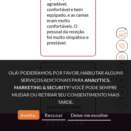
agradável,
confortável e bem
equipado, e as camas
eram muito
confortáveis. O
pessoal da receção
foi muito simpático e
prestável.
Michał
OLÁ! PODERÍAMOS, POR FAVOR, HABILITAR ALGUNS
SERVIÇOS ADICIONAIS PARA
ANALYTICS,
15 fevereiro
2026
MARKETING & SECURITY
? VOCÊ PODE SEMPRE
MUDAR OU RETIRAR SEU CONSENTIMENTO MAIS
Quarto duplo
TARDE.
Localização ideal,
pessoal prestável,
Aceito.
Recusar
Deixe-me escolher
pequeno-almoço
RESERVAR
delicioso, lavandaria,
excelente relação