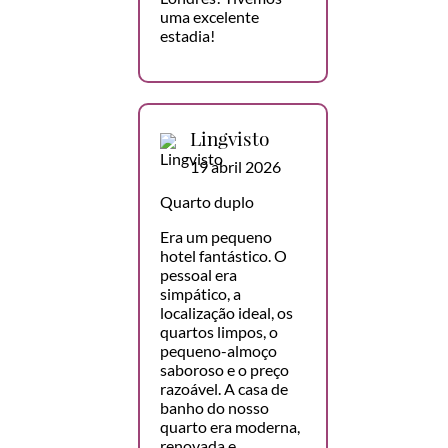
uma excelente
estadia!
Lingvisto
19 abril 2026
Quarto duplo
Era um pequeno
hotel fantástico. O
pessoal era
simpático, a
localização ideal, os
quartos limpos, o
pequeno-almoço
saboroso e o preço
razoável. A casa de
banho do nosso
quarto era moderna,
renovada e