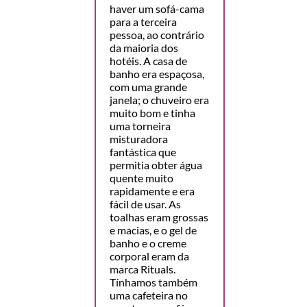
haver um sofá-cama
para a terceira
pessoa, ao contrário
da maioria dos
hotéis. A casa de
banho era espaçosa,
com uma grande
janela; o chuveiro era
muito bom e tinha
uma torneira
misturadora
fantástica que
permitia obter água
quente muito
rapidamente e era
fácil de usar. As
toalhas eram grossas
e macias, e o gel de
banho e o creme
corporal eram da
marca Rituals.
Tínhamos também
uma cafeteira no