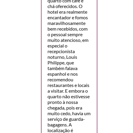
quarto com café e
chá oferecidos. O
hotel era realmente
encantador e fomos
maravilhosamente
bem recebidos, com
o pessoal sempre
muito atencioso, em
especial o
recepcionista
noturno, Louis
Philippe, que
também falava
espanhol e nos
recomendou
restaurantes e locais
a visitar. E embora o
quarto não estivesse
pronto à nossa
chegada, pois era
muito cedo, havia um
serviço de guarda-
bagagens. A
localização é