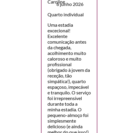
6 junho 2026
Quarto individual
Uma estadia
excecional!
Excelente
comunicação antes
da chegada,
acolhimento muito
caloroso e muito
profissional
(obrigado à jovem da
receção, tão
simpática!), quarto
espaçoso, impecável
e tranquilo. O serviço
foi irrepreensível
durante toda a
minha estadia. O
pequeno-almoço foi
simplesmente
delicioso (e ainda
melhor do que isso!),