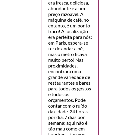
era fresca, deliciosa,
abundante e a um
preço razoável. A
máquina de café, no
entanto, é um ponto
fraco! A localização
era perfeita para nós:
em Paris, espera-se
ter de andar a pé,
mas o metro ficava
muito perto! Nas
proximidades,
encontrará uma
grande variedade de
restaurantes e bares
para todos os gostos
e todos os
orçamentos. Pode
contar com o ruído
da cidade. 24 horas
por dia, 7 dias por
semana: aqui não é
tão mau como em
Londres! Tivemos