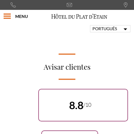
MENU
PORTUGUÊS
FRANÇAIS
ENGLISH
ITALIANO
DEUTSCH
Avisar clientes
ESPAÑOL
8.8
/10