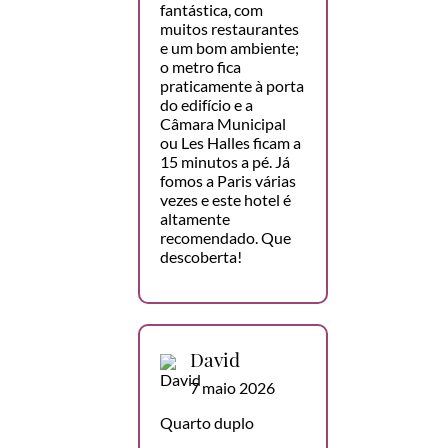
fantástica, com
muitos restaurantes
e um bom ambiente;
o metro fica
praticamente à porta
do edifício e a
Câmara Municipal
ou Les Halles ficam a
15 minutos a pé. Já
fomos a Paris várias
vezes e este hotel é
altamente
recomendado. Que
descoberta!
David
7 maio 2026
Quarto duplo