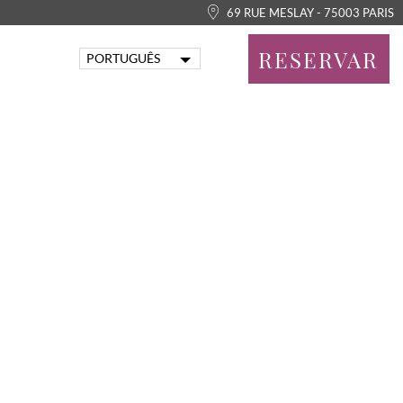
69 RUE MESLAY - 75003 PARIS
RESERVAR
PORTUGUÊS
FRANÇAIS
ENGLISH
ITALIANO
DEUTSCH
ESPAÑOL