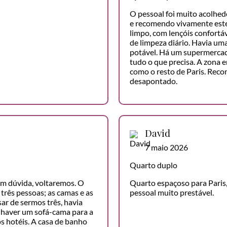
O pessoal foi muito acolhe
e recomendo vivamente este
limpo, com lençóis confortáv
de limpeza diário. Havia um
potável. Há um supermercad
tudo o que precisa. A zona e
como o resto de Paris. Reco
desapontado.
David
7 maio 2026
Quarto duplo
sem dúvida, voltaremos. O
Quarto espaçoso para Paris,
três pessoas; as camas e as
pessoal muito prestável.
ar de sermos três, havia
 haver um sofá-cama para a
os hotéis. A casa de banho