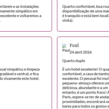
rtáveis e as instalações
Quarto confortável, boa rou
remamente simpático em
disponibilização de uma máq
excelente e voltaremos a
é tranquilo e está bem local
.
visita).
Paul
24 abril 2026
Quarto duplo
soal simpático e limpeza
É um hotel excelente! O qua
radável e central, e fica
confortável, a casa de banh
o vivamente este hotel.
excelente. O pessoal foi mui
pequeno-almoço oferece uma
deliciosa, abundante e a um
entanto, é um ponto fraco! A
Paris, espera-se ter de anda
proximidades, encontrará u
bares para todos os gostos 