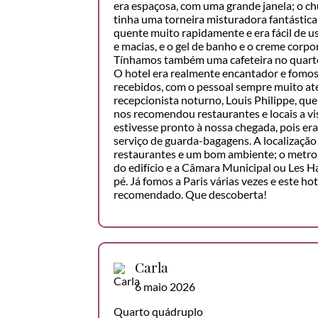
era espaçosa, com uma grande janela; o c
tinha uma torneira misturadora fantástica
quente muito rapidamente e era fácil de u
e macias, e o gel de banho e o creme corpo
Tínhamos também uma cafeteira no quarto 
O hotel era realmente encantador e fom
recebidos, com o pessoal sempre muito ate
recepcionista noturno, Louis Philippe, qu
nos recomendou restaurantes e locais a vi
estivesse pronto à nossa chegada, pois er
serviço de guarda-bagagens. A localização
restaurantes e um bom ambiente; o metro 
do edifício e a Câmara Municipal ou Les Ha
pé. Já fomos a Paris várias vezes e este ho
recomendado. Que descoberta!
Carla
6 maio 2026
Quarto quádruplo