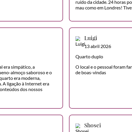
ruído da cidade. 24 horas po
mau como em Londres! Tive
Luigi
13 abril 2026
Quarto duplo
l era simpático, a
O local e o pessoal foram f
equeno-almoço saboroso e o
de boas-vindas
 quarto era moderna,
A ligação à Internet era
conteúdos dos nossos
Shosei