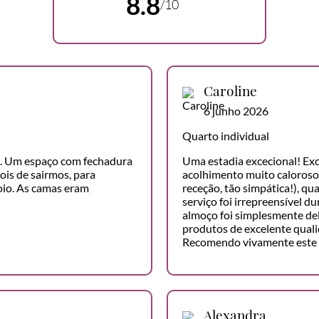
8.8
/10
Caroline
6 junho 2026
Quarto individual
o. Um espaço com fechadura
Uma estadia excecional! Ex
is de sairmos, para
acolhimento muito caloroso 
oio. As camas eram
receção, tão simpática!), qu
serviço foi irrepreensível 
almoço foi simplesmente del
produtos de excelente qualid
Recomendo vivamente este h
Alexandra