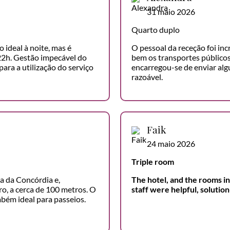
31 maio 2026
Quarto duplo
 ideal à noite, mas é
O pessoal da receção foi in
 22h. Gestão impecável do
bem os transportes públicos
para a utilização do serviço
encarregou-se de enviar al
razoável.
Faik
24 maio 2026
Triple room
a da Concórdia e,
The hotel, and the rooms in
o, a cerca de 100 metros. O
staff were helpful, soluti
mbém ideal para passeios.