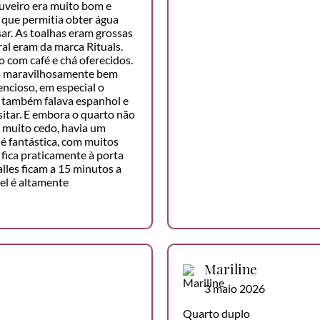
huveiro era muito bom e
 que permitia obter água
sar. As toalhas eram grossas
ral eram da marca Rituals.
com café e chá oferecidos.
os maravilhosamente bem
ncioso, em especial o
e também falava espanhol e
sitar. E embora o quarto não
a muito cedo, havia um
 é fantástica, com muitos
fica praticamente à porta
lles ficam a 15 minutos a
tel é altamente
Mariline
3 maio 2026
Quarto duplo