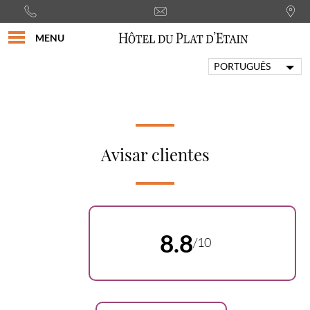
MENU
PORTUGUÊS
FRANÇAIS
ENGLISH
ITALIANO
DEUTSCH
Avisar clientes
ESPAÑOL
8.8
/10