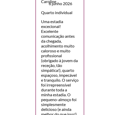
6 junho 2026
Quarto individual
Uma estadia
excecional!
Excelente
comunicação antes
da chegada,
acolhimento muito
caloroso e muito
profissional
(obrigado à jovem da
receção, tão
simpática!), quarto
espaçoso, impecável
e tranquilo. O serviço
foi irrepreensível
durante toda a
minha estadia. O
pequeno-almoço foi
simplesmente
delicioso (e ainda
melhor do que isso!),