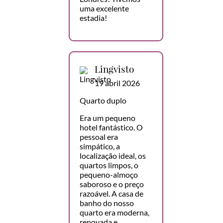
uma excelente
estadia!
Lingvisto
19 abril 2026
Quarto duplo
Era um pequeno
hotel fantástico. O
pessoal era
simpático, a
localização ideal, os
quartos limpos, o
pequeno-almoço
saboroso e o preço
razoável. A casa de
banho do nosso
quarto era moderna,
renovada e