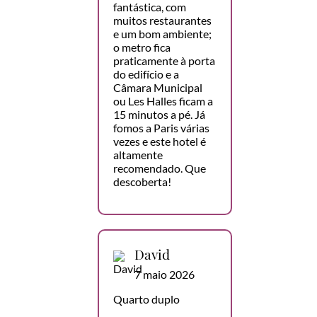
fantástica, com
muitos restaurantes
e um bom ambiente;
o metro fica
praticamente à porta
do edifício e a
Câmara Municipal
ou Les Halles ficam a
15 minutos a pé. Já
fomos a Paris várias
vezes e este hotel é
altamente
recomendado. Que
descoberta!
David
7 maio 2026
Quarto duplo