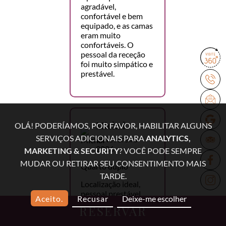
agradável,
confortável e bem
equipado, e as camas
eram muito
confortáveis. O
pessoal da receção
foi muito simpático e
prestável.
Michał
OLÁ! PODERÍAMOS, POR FAVOR, HABILITAR ALGUNS
SERVIÇOS ADICIONAIS PARA
ANALYTICS,
15 fevereiro
2026
MARKETING & SECURITY
? VOCÊ PODE SEMPRE
MUDAR OU RETIRAR SEU CONSENTIMENTO MAIS
Quarto duplo
TARDE.
Localização ideal,
pessoal prestável,
Aceito.
Recusar
Deixe-me escolher
pequeno-almoço
RESERVAR
delicioso, lavandaria,
excelente relação