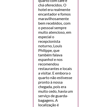
quarto com café e
chá oferecidos. O
hotel era realmente
encantador e fomos
maravilhosamente
bem recebidos, com
o pessoal sempre
muito atencioso, em
especial o
recepcionista
noturno, Louis
Philippe, que
também falava
espanhol e nos
recomendou
restaurantes e locais
a visitar. E embora o
quarto não estivesse
pronto à nossa
chegada, pois era
muito cedo, havia um
serviço de guarda-
bagagens. A
localização é