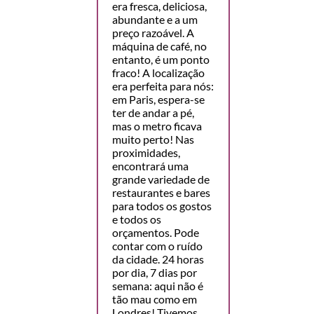
era fresca, deliciosa,
abundante e a um
preço razoável. A
máquina de café, no
entanto, é um ponto
fraco! A localização
era perfeita para nós:
em Paris, espera-se
ter de andar a pé,
mas o metro ficava
muito perto! Nas
proximidades,
encontrará uma
grande variedade de
restaurantes e bares
para todos os gostos
e todos os
orçamentos. Pode
contar com o ruído
da cidade. 24 horas
por dia, 7 dias por
semana: aqui não é
tão mau como em
Londres! Tivemos