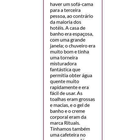
haver um sofá-cama
para a terceira
pessoa, ao contrário
da maioria dos
hotéis. A casa de
banho era espaçosa,
com uma grande
janela; o chuveiro era
muito bom e tinha
uma torneira
misturadora
fantástica que
permitia obter água
quente muito
rapidamente e era
fácil de usar. As
toalhas eram grossas
e macias, e o gel de
banho e o creme
corporal eram da
marca Rituals.
Tínhamos também
uma cafeteira no