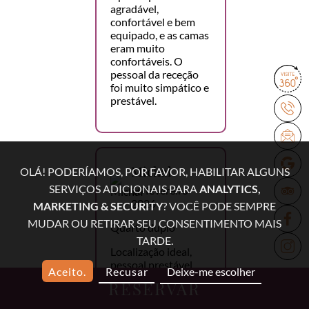
agradável,
confortável e bem
equipado, e as camas
eram muito
confortáveis. O
pessoal da receção
foi muito simpático e
prestável.
Michał
OLÁ! PODERÍAMOS, POR FAVOR, HABILITAR ALGUNS
SERVIÇOS ADICIONAIS PARA
ANALYTICS,
15 fevereiro
2026
MARKETING & SECURITY
? VOCÊ PODE SEMPRE
MUDAR OU RETIRAR SEU CONSENTIMENTO MAIS
Quarto duplo
TARDE.
Localização ideal,
pessoal prestável,
Aceito.
Recusar
Deixe-me escolher
pequeno-almoço
RESERVAR
delicioso, lavandaria,
excelente relação