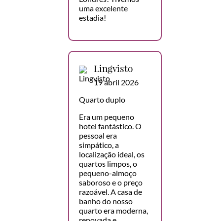
uma excelente
estadia!
Lingvisto
19 abril 2026
Quarto duplo
Era um pequeno
hotel fantástico. O
pessoal era
simpático, a
localização ideal, os
quartos limpos, o
pequeno-almoço
saboroso e o preço
razoável. A casa de
banho do nosso
quarto era moderna,
renovada e