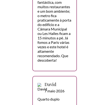
fantástica, com
muitos restaurantes
e um bom ambiente;
o metro fica
praticamente à porta
do edifício e a
Câmara Municipal
ou Les Halles ficam a
15 minutos a pé. Já
fomos a Paris várias
vezes e este hotel é
altamente
recomendado. Que
descoberta!
David
7 maio 2026
Quarto duplo