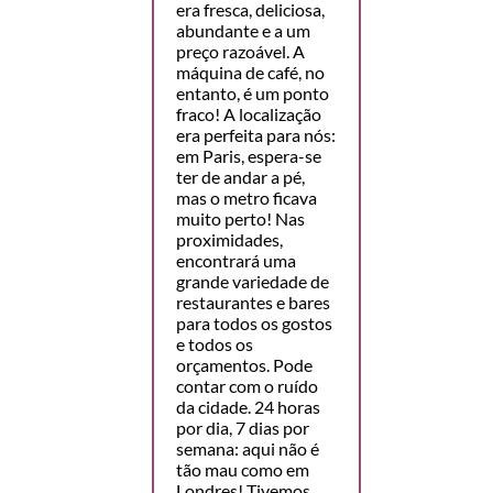
era fresca, deliciosa,
abundante e a um
preço razoável. A
máquina de café, no
entanto, é um ponto
fraco! A localização
era perfeita para nós:
em Paris, espera-se
ter de andar a pé,
mas o metro ficava
muito perto! Nas
proximidades,
encontrará uma
grande variedade de
restaurantes e bares
para todos os gostos
e todos os
orçamentos. Pode
contar com o ruído
da cidade. 24 horas
por dia, 7 dias por
semana: aqui não é
tão mau como em
Londres! Tivemos