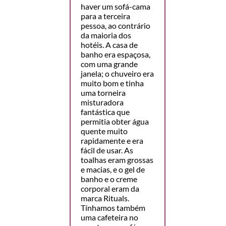
haver um sofá-cama
para a terceira
pessoa, ao contrário
da maioria dos
hotéis. A casa de
banho era espaçosa,
com uma grande
janela; o chuveiro era
muito bom e tinha
uma torneira
misturadora
fantástica que
permitia obter água
quente muito
rapidamente e era
fácil de usar. As
toalhas eram grossas
e macias, e o gel de
banho e o creme
corporal eram da
marca Rituals.
Tínhamos também
uma cafeteira no