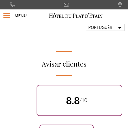
MENU
PORTUGUÊS
FRANÇAIS
ENGLISH
ITALIANO
DEUTSCH
Avisar clientes
ESPAÑOL
8.8
/10