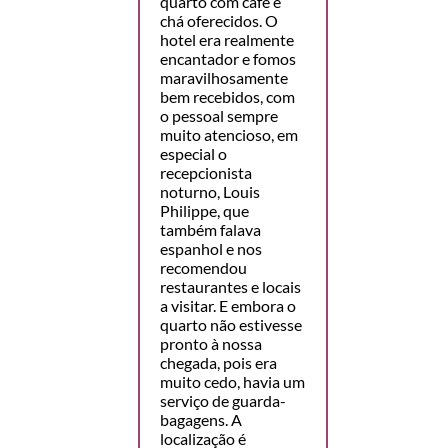
quarto com café e
chá oferecidos. O
hotel era realmente
encantador e fomos
maravilhosamente
bem recebidos, com
o pessoal sempre
muito atencioso, em
especial o
recepcionista
noturno, Louis
Philippe, que
também falava
espanhol e nos
recomendou
restaurantes e locais
a visitar. E embora o
quarto não estivesse
pronto à nossa
chegada, pois era
muito cedo, havia um
serviço de guarda-
bagagens. A
localização é