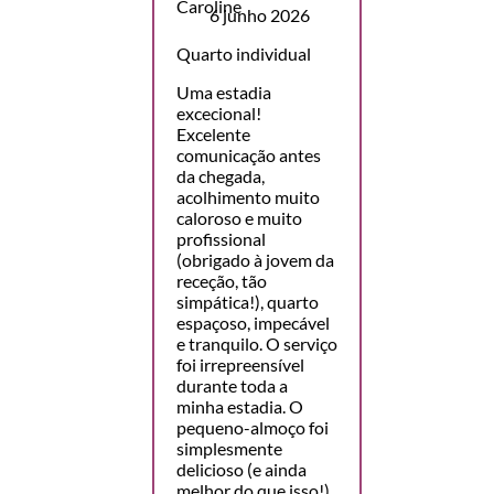
6 junho 2026
Quarto individual
Uma estadia
excecional!
Excelente
comunicação antes
da chegada,
acolhimento muito
caloroso e muito
profissional
(obrigado à jovem da
receção, tão
simpática!), quarto
espaçoso, impecável
e tranquilo. O serviço
foi irrepreensível
durante toda a
minha estadia. O
pequeno-almoço foi
simplesmente
delicioso (e ainda
melhor do que isso!),