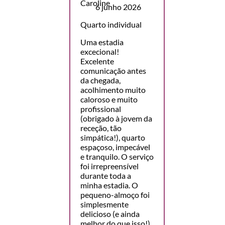
6 junho 2026
Quarto individual
Uma estadia
excecional!
Excelente
comunicação antes
da chegada,
acolhimento muito
caloroso e muito
profissional
(obrigado à jovem da
receção, tão
simpática!), quarto
espaçoso, impecável
e tranquilo. O serviço
foi irrepreensível
durante toda a
minha estadia. O
pequeno-almoço foi
simplesmente
delicioso (e ainda
melhor do que isso!),