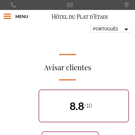
MENU
PORTUGUÊS
FRANÇAIS
ENGLISH
ITALIANO
DEUTSCH
Avisar clientes
ESPAÑOL
8.8
/10