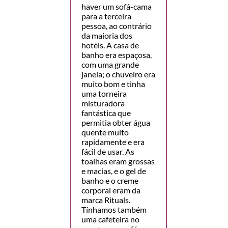
haver um sofá-cama
para a terceira
pessoa, ao contrário
da maioria dos
hotéis. A casa de
banho era espaçosa,
com uma grande
janela; o chuveiro era
muito bom e tinha
uma torneira
misturadora
fantástica que
permitia obter água
quente muito
rapidamente e era
fácil de usar. As
toalhas eram grossas
e macias, e o gel de
banho e o creme
corporal eram da
marca Rituals.
Tínhamos também
uma cafeteira no