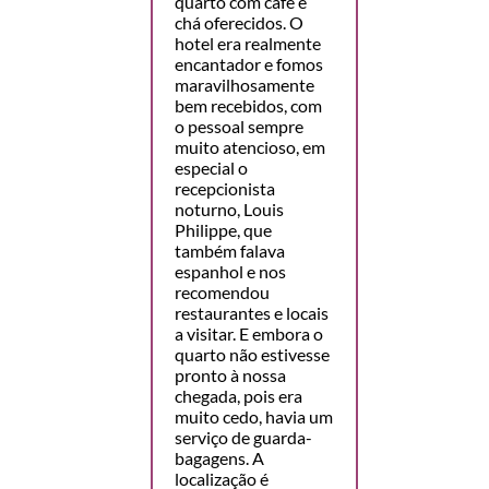
quarto com café e
chá oferecidos. O
hotel era realmente
encantador e fomos
maravilhosamente
bem recebidos, com
o pessoal sempre
muito atencioso, em
especial o
recepcionista
noturno, Louis
Philippe, que
também falava
espanhol e nos
recomendou
restaurantes e locais
a visitar. E embora o
quarto não estivesse
pronto à nossa
chegada, pois era
muito cedo, havia um
serviço de guarda-
bagagens. A
localização é