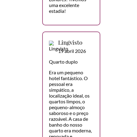
uma excelente
estadia!
Lingvisto
19 abril 2026
Quarto duplo
Era um pequeno
hotel fantástico. O
pessoal era
simpático, a
localização ideal, os
quartos limpos, o
pequeno-almoço
saboroso e o preço
razoável. A casa de
banho do nosso
quarto era moderna,
renovada e