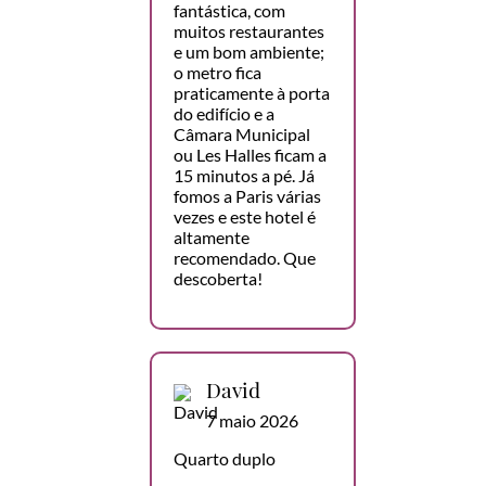
fantástica, com
muitos restaurantes
e um bom ambiente;
o metro fica
praticamente à porta
do edifício e a
Câmara Municipal
ou Les Halles ficam a
15 minutos a pé. Já
fomos a Paris várias
vezes e este hotel é
altamente
recomendado. Que
descoberta!
David
7 maio 2026
Quarto duplo