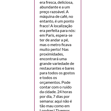
era fresca, deliciosa,
abundante e a um
preço razoável. A
máquina de café, no
entanto, é um ponto
fraco! A localização
era perfeita para nós:
em Paris, espera-se
ter de andar a pé,
mas o metro ficava
muito perto! Nas
proximidades,
encontrará uma
grande variedade de
restaurantes e bares
para todos os gostos
e todos os
orçamentos. Pode
contar com o ruído
da cidade. 24 horas
por dia, 7 dias por
semana: aqui não é
tão mau como em
Londres! Tivemos