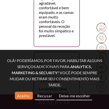
agradável,
confortável e bem
equipado, e as camas
eram muito
confortáveis. O
pessoal da receção
foi muito simpático e
prestável.
Michał
OLÁ! PODERÍAMOS, POR FAVOR, HABILITAR ALGUNS
SERVIÇOS ADICIONAIS PARA
ANALYTICS,
15 fevereiro
2026
MARKETING & SECURITY
? VOCÊ PODE SEMPRE
MUDAR OU RETIRAR SEU CONSENTIMENTO MAIS
Quarto duplo
TARDE.
Localização ideal,
pessoal prestável,
Aceito.
Recusar
Deixe-me escolher
pequeno-almoço
RESERVAR
delicioso, lavandaria,
excelente relação