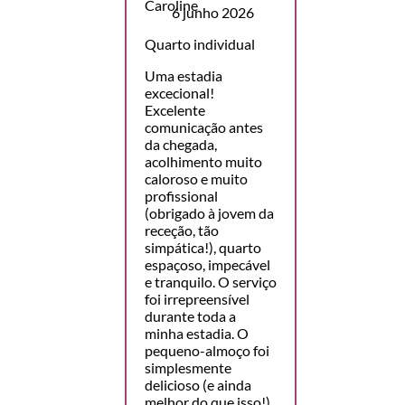
6 junho 2026
Quarto individual
Uma estadia
excecional!
Excelente
comunicação antes
da chegada,
acolhimento muito
caloroso e muito
profissional
(obrigado à jovem da
receção, tão
simpática!), quarto
espaçoso, impecável
e tranquilo. O serviço
foi irrepreensível
durante toda a
minha estadia. O
pequeno-almoço foi
simplesmente
delicioso (e ainda
melhor do que isso!),