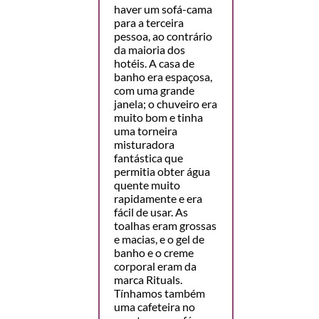
haver um sofá-cama
para a terceira
pessoa, ao contrário
da maioria dos
hotéis. A casa de
banho era espaçosa,
com uma grande
janela; o chuveiro era
muito bom e tinha
uma torneira
misturadora
fantástica que
permitia obter água
quente muito
rapidamente e era
fácil de usar. As
toalhas eram grossas
e macias, e o gel de
banho e o creme
corporal eram da
marca Rituals.
Tínhamos também
uma cafeteira no