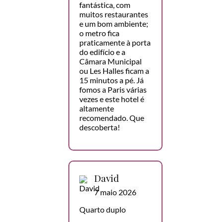
fantástica, com
muitos restaurantes
e um bom ambiente;
o metro fica
praticamente à porta
do edifício e a
Câmara Municipal
ou Les Halles ficam a
15 minutos a pé. Já
fomos a Paris várias
vezes e este hotel é
altamente
recomendado. Que
descoberta!
David
7 maio 2026
Quarto duplo