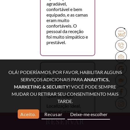
agradável,
confortável e bem
equipado, e as camas
eram muito
confortáveis. O
pessoal da receção
foi muito simpático e
prestável.
Michał
OLÁ! PODERÍAMOS, POR FAVOR, HABILITAR ALGUNS
SERVIÇOS ADICIONAIS PARA
ANALYTICS,
15 fevereiro
2026
MARKETING & SECURITY
? VOCÊ PODE SEMPRE
MUDAR OU RETIRAR SEU CONSENTIMENTO MAIS
Quarto duplo
TARDE.
Localização ideal,
pessoal prestável,
Aceito.
Recusar
Deixe-me escolher
pequeno-almoço
RESERVAR
delicioso, lavandaria,
excelente relação