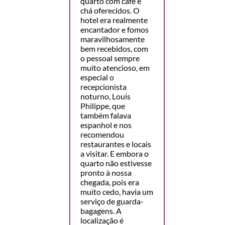
quarto com café e
chá oferecidos. O
hotel era realmente
encantador e fomos
maravilhosamente
bem recebidos, com
o pessoal sempre
muito atencioso, em
especial o
recepcionista
noturno, Louis
Philippe, que
também falava
espanhol e nos
recomendou
restaurantes e locais
a visitar. E embora o
quarto não estivesse
pronto à nossa
chegada, pois era
muito cedo, havia um
serviço de guarda-
bagagens. A
localização é