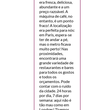
era fresca, deliciosa,
abundante e a um
preço razoável. A
máquina de café, no
entanto, é um ponto
fraco! A localização
era perfeita para nós:
em Paris, espera-se
ter de andar a pé,
mas o metro ficava
muito perto! Nas
proximidades,
encontrará uma
grande variedade de
restaurantes e bares
para todos os gostos
e todos os
orçamentos. Pode
contar com o ruído
da cidade. 24 horas
por dia, 7 dias por
semana: aqui não é
tão mau como em
Londres! Tivemos