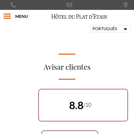
MENU
PORTUGUÊS
FRANÇAIS
ENGLISH
ITALIANO
DEUTSCH
Avisar clientes
ESPAÑOL
8.8
/10