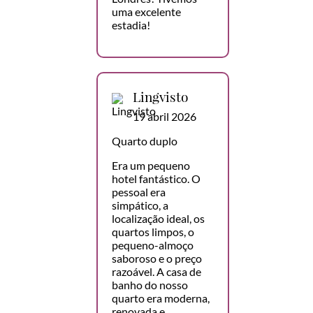
uma excelente
estadia!
Lingvisto
19 abril 2026
Quarto duplo
Era um pequeno
hotel fantástico. O
pessoal era
simpático, a
localização ideal, os
quartos limpos, o
pequeno-almoço
saboroso e o preço
razoável. A casa de
banho do nosso
quarto era moderna,
renovada e