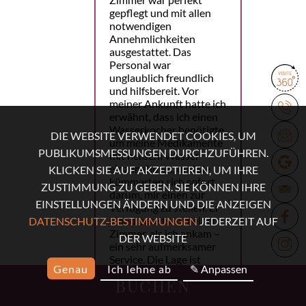
gepflegt und mit allen
notwendigen
Annehmlichkeiten
ausgestattet. Das
Personal war
unglaublich freundlich
und hilfsbereit. Vor
meiner Ankunft hatte ich
erwähnt, dass ich einen
Wasserkocher benötigte,
DIE WEBSITE VERWENDET COOKIES, UM
um meine Medikamente
PUBLIKUMSMESSUNGEN DURCHZUFÜHREN.
mit heißem Wasser
einzunehmen, und sie
KLICKEN SIE AUF AKZEPTIEREN, UM IHRE
kümmerten sich sofort
ZUSTIMMUNG ZU GEBEN. SIE KÖNNEN IHRE
darum, mir einen zur
EINSTELLUNGEN ÄNDERN UND DIE ANZEIGEN
Verfügung zu stellen. Er
stand bereits in meinem
DATENSCHUTZ-BESTIMMUNGEN
JEDERZEIT AUF
Zimmer, als ich ankam –
DER WEBSITE
ein sehr aufmerksamer
Service. Die Lage ist
Genau
Ich lehne ab
✎ Anpassen
perfekt. Die U-Bahn ist
BUCHEN
nur eine Minute
entfernt, und viele