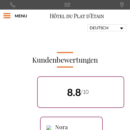
MENU
DEUTSCH
FRANÇAIS
ENGLISH
PORTUGUÊS
ITALIANO
Kundenbewertungen
ESPAÑOL
8.8
/10
Nora