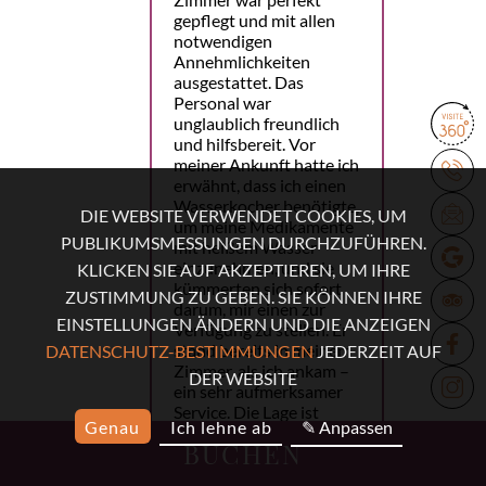
gepflegt und mit allen
notwendigen
Annehmlichkeiten
ausgestattet. Das
Personal war
unglaublich freundlich
und hilfsbereit. Vor
meiner Ankunft hatte ich
erwähnt, dass ich einen
Wasserkocher benötigte,
DIE WEBSITE VERWENDET COOKIES, UM
um meine Medikamente
PUBLIKUMSMESSUNGEN DURCHZUFÜHREN.
mit heißem Wasser
einzunehmen, und sie
KLICKEN SIE AUF AKZEPTIEREN, UM IHRE
kümmerten sich sofort
ZUSTIMMUNG ZU GEBEN. SIE KÖNNEN IHRE
darum, mir einen zur
EINSTELLUNGEN ÄNDERN UND DIE ANZEIGEN
Verfügung zu stellen. Er
stand bereits in meinem
DATENSCHUTZ-BESTIMMUNGEN
JEDERZEIT AUF
Zimmer, als ich ankam –
DER WEBSITE
ein sehr aufmerksamer
Service. Die Lage ist
Genau
Ich lehne ab
✎ Anpassen
perfekt. Die U-Bahn ist
BUCHEN
nur eine Minute
entfernt, und viele