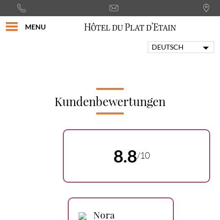
MENU
DEUTSCH
FRANÇAIS
ENGLISH
PORTUGUÊS
ITALIANO
Kundenbewertungen
ESPAÑOL
8.8
/10
Nora