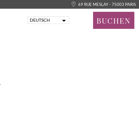
69 RUE MESLAY - 75003 PARIS
BUCHEN
DEUTSCH
FRANÇAIS
ENGLISH
PORTUGUÊS
ITALIANO
ESPAÑOL
n