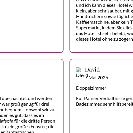
und ich kann dieses Hotel 
klein, aber sehr sauber, mi
Handtüchern sowie tägliche
Kaffeemaschine, aber kein Tr
Supermarkt, in dem Sie all
das Hotel ist sehr belebt, w
dieses Hotel ohne zu zögern;
David
7 Mai 2026
Doppelzimmer
l übernachtet und werden
Für Pariser Verhältnisse ge
 war groß genug für drei
Badezimmer, sehr hilfsberei
ehr bequem – obwohl wir zu
nden es gut, dass es im
afsofa für die dritte Person
te ein großes Fenster; die
nen fantastischen