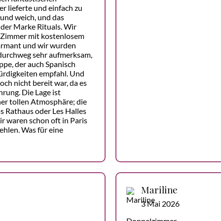
 lieferte und einfach zu
 und weich, und das
der Marke Rituals. Wir
 Zimmer mit kostenlosem
harmant und wir wurden
durchweg sehr aufmerksam,
ppe, der auch Spanisch
ürdigkeiten empfahl. Und
ch nicht bereit war, da es
rung. Die Lage ist
ner tollen Atmosphäre; die
as Rathaus oder Les Halles
r waren schon oft in Paris
hlen. Was für eine
Mariline
3 Mai 2026
Doppelzimmer