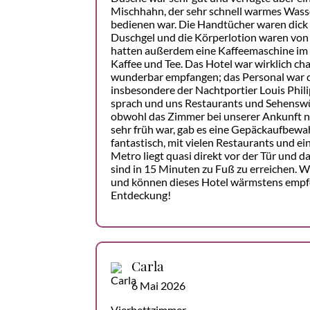
Mischhahn, der sehr schnell warmes Wasser
bedienen war. Die Handtücher waren dick
Duschgel und die Körperlotion waren von 
hatten außerdem eine Kaffeemaschine im
Kaffee und Tee. Das Hotel war wirklich c
wunderbar empfangen; das Personal war 
insbesondere der Nachtportier Louis Phili
sprach und uns Restaurants und Sehensw
obwohl das Zimmer bei unserer Ankunft no
sehr früh war, gab es eine Gepäckaufbewah
fantastisch, mit vielen Restaurants und ei
Metro liegt quasi direkt vor der Tür und d
sind in 15 Minuten zu Fuß zu erreichen. Wi
und können dieses Hotel wärmstens empfe
Entdeckung!
Carla
6 Mai 2026
Vierbettzimmer