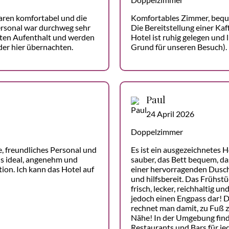
aren komfortabel und die
Komfortables Zimmer, bequ
ersonal war durchweg sehr
Die Bereitstellung einer Kaf
eten Aufenthalt und werden
Hotel ist ruhig gelegen und 
der hier übernachten.
Grund für unseren Besuch).
Paul
24 April 2026
Doppelzimmer
, freundliches Personal und
Es ist ein ausgezeichnetes 
lls ideal, angenehm und
sauber, das Bett bequem, d
ion. Ich kann das Hotel auf
einer hervorragenden Dusche
und hilfsbereit. Das Frühst
frisch, lecker, reichhaltig u
jedoch einen Engpass dar! Di
rechnet man damit, zu Fuß z
Nähe! In der Umgebung fin
Restaurants und Bars für j