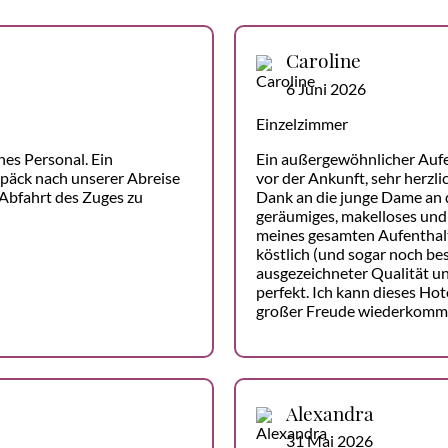
Caroline
6 Juni 2026
Einzelzimmer
hes Personal. Ein
Ein außergewöhnlicher Auf
päck nach unserer Abreise
vor der Ankunft, sehr herzli
 Abfahrt des Zuges zu
Dank an die junge Dame an d
geräumiges, makelloses und
meines gesamten Aufenthalt
köstlich (und sogar noch bes
ausgezeichneter Qualität un
perfekt. Ich kann dieses H
großer Freude wiederkomm
Alexandra
31 Mai 2026