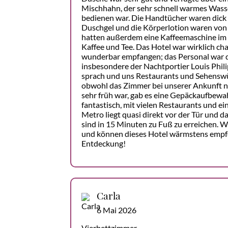
Mischhahn, der sehr schnell warmes Wasser
bedienen war. Die Handtücher waren dick
Duschgel und die Körperlotion waren von 
hatten außerdem eine Kaffeemaschine im
Kaffee und Tee. Das Hotel war wirklich c
wunderbar empfangen; das Personal war 
insbesondere der Nachtportier Louis Phili
sprach und uns Restaurants und Sehensw
obwohl das Zimmer bei unserer Ankunft no
sehr früh war, gab es eine Gepäckaufbewah
fantastisch, mit vielen Restaurants und ei
Metro liegt quasi direkt vor der Tür und d
sind in 15 Minuten zu Fuß zu erreichen. Wi
und können dieses Hotel wärmstens empfe
Entdeckung!
Carla
6 Mai 2026
Vierbettzimmer