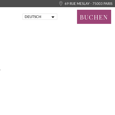
69 RUE MESLAY - 75003 PARIS
BUCHEN
DEUTSCH
FRANÇAIS
ENGLISH
PORTUGUÊS
ITALIANO
ESPAÑOL
n