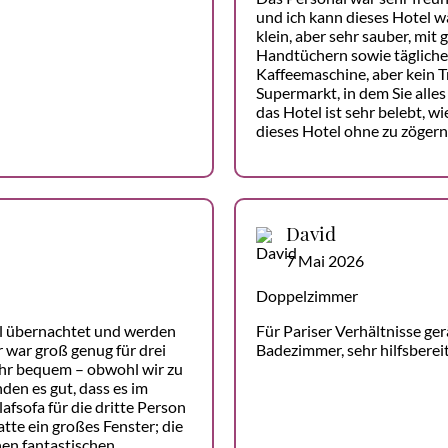
und ich kann dieses Hotel 
klein, aber sehr sauber, mi
Handtüchern sowie tägliche
Kaffeemaschine, aber kein Tr
Supermarkt, in dem Sie all
das Hotel ist sehr belebt, w
dieses Hotel ohne zu zögern;
David
7 Mai 2026
Doppelzimmer
l übernachtet und werden
Für Pariser Verhältnisse ge
 war groß genug für drei
Badezimmer, sehr hilfsberei
ehr bequem – obwohl wir zu
nden es gut, dass es im
afsofa für die dritte Person
te ein großes Fenster; die
nen fantastischen