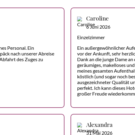
Caroline
6 Juni 2026
Einzelzimmer
hes Personal. Ein
Ein außergewöhnlicher Auf
päck nach unserer Abreise
vor der Ankunft, sehr herzli
 Abfahrt des Zuges zu
Dank an die junge Dame an d
geräumiges, makelloses und
meines gesamten Aufenthalt
köstlich (und sogar noch bes
ausgezeichneter Qualität un
perfekt. Ich kann dieses H
großer Freude wiederkomm
Alexandra
31 Mai 2026