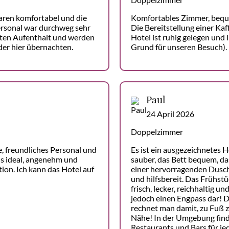
aren komfortabel und die
Komfortables Zimmer, bequ
ersonal war durchweg sehr
Die Bereitstellung einer Kaf
eten Aufenthalt und werden
Hotel ist ruhig gelegen und 
der hier übernachten.
Grund für unseren Besuch).
Paul
24 April 2026
Doppelzimmer
, freundliches Personal und
Es ist ein ausgezeichnetes 
lls ideal, angenehm und
sauber, das Bett bequem, d
ion. Ich kann das Hotel auf
einer hervorragenden Dusche
und hilfsbereit. Das Frühst
frisch, lecker, reichhaltig u
jedoch einen Engpass dar! Di
rechnet man damit, zu Fuß z
Nähe! In der Umgebung fin
Restaurants und Bars für j