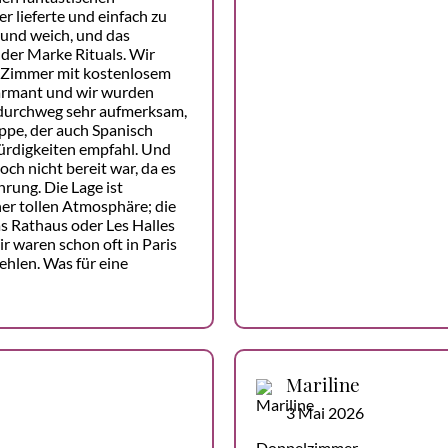
 lieferte und einfach zu
 und weich, und das
der Marke Rituals. Wir
 Zimmer mit kostenlosem
harmant und wir wurden
durchweg sehr aufmerksam,
ppe, der auch Spanisch
ürdigkeiten empfahl. Und
ch nicht bereit war, da es
rung. Die Lage ist
ner tollen Atmosphäre; die
as Rathaus oder Les Halles
r waren schon oft in Paris
hlen. Was für eine
Mariline
3 Mai 2026
Doppelzimmer