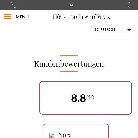
MENU
DEUTSCH
FRANÇAIS
ENGLISH
PORTUGUÊS
ITALIANO
Kundenbewertungen
ESPAÑOL
8.8
/10
Nora