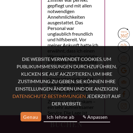
gepflegt und mit allen
notwendigen
Annehmlichkeiten
ausgestattet. Das
Personal war
unglaublich freundlich
und hilfsbereit. Vor
meiner Ankunft hatte ich
erwähnt, dass ich einen
Wasserkocher benötigte,
DIE WEBSITE VERWENDET COOKIES, UM
um meine Medikamente
PUBLIKUMSMESSUNGEN DURCHZUFÜHREN.
mit heißem Wasser
einzunehmen, und sie
KLICKEN SIE AUF AKZEPTIEREN, UM IHRE
kümmerten sich sofort
ZUSTIMMUNG ZU GEBEN. SIE KÖNNEN IHRE
darum, mir einen zur
EINSTELLUNGEN ÄNDERN UND DIE ANZEIGEN
Verfügung zu stellen. Er
stand bereits in meinem
DATENSCHUTZ-BESTIMMUNGEN
JEDERZEIT AUF
Zimmer, als ich ankam –
DER WEBSITE
ein sehr aufmerksamer
Service. Die Lage ist
Genau
Ich lehne ab
✎ Anpassen
perfekt. Die U-Bahn ist
BUCHEN
nur eine Minute
entfernt, und viele