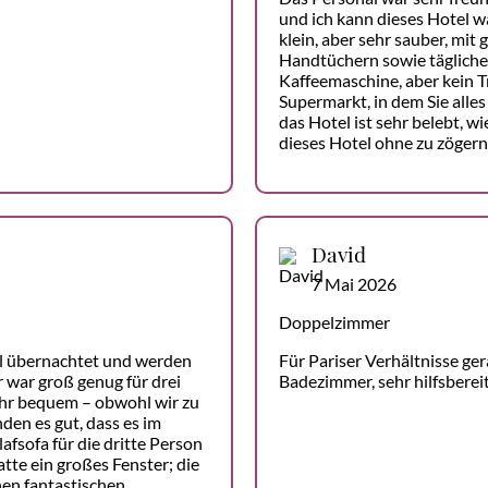
und ich kann dieses Hotel 
klein, aber sehr sauber, mi
Handtüchern sowie tägliche
Kaffeemaschine, aber kein Tr
Supermarkt, in dem Sie all
das Hotel ist sehr belebt, w
dieses Hotel ohne zu zögern;
David
7 Mai 2026
Doppelzimmer
l übernachtet und werden
Für Pariser Verhältnisse ge
 war groß genug für drei
Badezimmer, sehr hilfsberei
ehr bequem – obwohl wir zu
nden es gut, dass es im
afsofa für die dritte Person
te ein großes Fenster; die
nen fantastischen