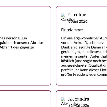
Caroline
6 Juni 2026
Einzelzimmer
hes Personal. Ein
Ein außergewöhnlicher Auf
päck nach unserer Abreise
vor der Ankunft, sehr herzli
 Abfahrt des Zuges zu
Dank an die junge Dame an d
geräumiges, makelloses und
meines gesamten Aufenthalt
köstlich (und sogar noch bes
ausgezeichneter Qualität un
perfekt. Ich kann dieses H
großer Freude wiederkomm
Alexandra
31 Mai 2026