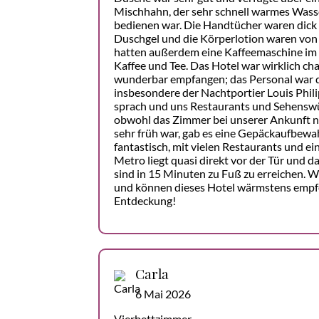
Mischhahn, der sehr schnell warmes Wasser
bedienen war. Die Handtücher waren dick
Duschgel und die Körperlotion waren von 
hatten außerdem eine Kaffeemaschine im
Kaffee und Tee. Das Hotel war wirklich c
wunderbar empfangen; das Personal war 
insbesondere der Nachtportier Louis Phili
sprach und uns Restaurants und Sehensw
obwohl das Zimmer bei unserer Ankunft no
sehr früh war, gab es eine Gepäckaufbewah
fantastisch, mit vielen Restaurants und ei
Metro liegt quasi direkt vor der Tür und d
sind in 15 Minuten zu Fuß zu erreichen. Wi
und können dieses Hotel wärmstens empfe
Entdeckung!
Carla
6 Mai 2026
Vierbettzimmer