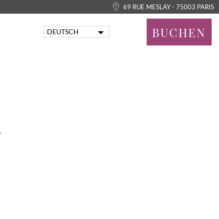
69 RUE MESLAY - 75003 PARIS
BUCHEN
DEUTSCH
FRANÇAIS
ENGLISH
PORTUGUÊS
ITALIANO
ESPAÑOL
n