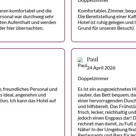
aren komfortabel und die
Komfortables Zimmer, bequ
ersonal war durchweg sehr
Die Bereitstellung einer Kaf
eten Aufenthalt und werden
Hotel ist ruhig gelegen und 
der hier übernachten.
Grund für unseren Besuch).
Paul
24 April 2026
Doppelzimmer
, freundliches Personal und
Es ist ein ausgezeichnetes 
lls ideal, angenehm und
sauber, das Bett bequem, d
ion. Ich kann das Hotel auf
einer hervorragenden Dusche
und hilfsbereit. Das Frühst
frisch, lecker, reichhaltig u
jedoch einen Engpass dar! Di
rechnet man damit, zu Fuß z
Nähe! In der Umgebung fin
Restaurants und Bars für j