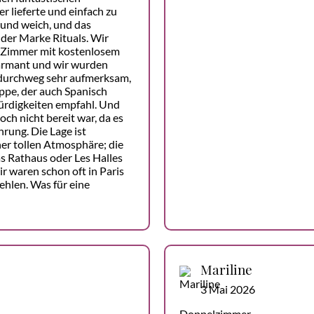
 lieferte und einfach zu
 und weich, und das
der Marke Rituals. Wir
 Zimmer mit kostenlosem
harmant und wir wurden
durchweg sehr aufmerksam,
ppe, der auch Spanisch
ürdigkeiten empfahl. Und
ch nicht bereit war, da es
rung. Die Lage ist
ner tollen Atmosphäre; die
as Rathaus oder Les Halles
r waren schon oft in Paris
hlen. Was für eine
Mariline
3 Mai 2026
Doppelzimmer