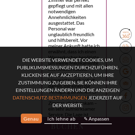
gepflegt und mit allen
notwendigen
Annehmlichkeiten
ausgestattet. Das
Personal war
unglaublich freundlich
und hilfsbereit. Vor
meiner Ankunft hatte ich
erwähnt, dass ich einen
Wasserkocher benötigte,
DIE WEBSITE VERWENDET COOKIES, UM
um meine Medikamente
PUBLIKUMSMESSUNGEN DURCHZUFÜHREN.
mit heißem Wasser
einzunehmen, und sie
KLICKEN SIE AUF AKZEPTIEREN, UM IHRE
kümmerten sich sofort
ZUSTIMMUNG ZU GEBEN. SIE KÖNNEN IHRE
darum, mir einen zur
EINSTELLUNGEN ÄNDERN UND DIE ANZEIGEN
Verfügung zu stellen. Er
stand bereits in meinem
DATENSCHUTZ-BESTIMMUNGEN
JEDERZEIT AUF
Zimmer, als ich ankam –
DER WEBSITE
ein sehr aufmerksamer
Service. Die Lage ist
Genau
Ich lehne ab
✎ Anpassen
perfekt. Die U-Bahn ist
BUCHEN
nur eine Minute
entfernt, und viele