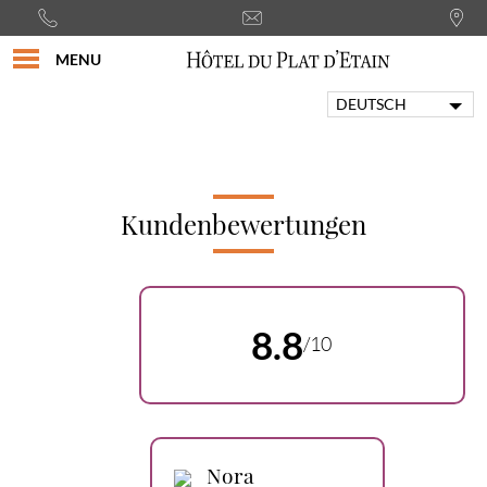
MENU
DEUTSCH
FRANÇAIS
ENGLISH
PORTUGUÊS
ITALIANO
Kundenbewertungen
ESPAÑOL
8.8
/10
Nora