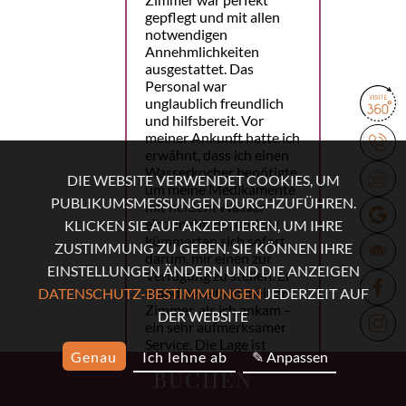
gepflegt und mit allen
notwendigen
Annehmlichkeiten
ausgestattet. Das
Personal war
unglaublich freundlich
und hilfsbereit. Vor
meiner Ankunft hatte ich
erwähnt, dass ich einen
Wasserkocher benötigte,
DIE WEBSITE VERWENDET COOKIES, UM
um meine Medikamente
PUBLIKUMSMESSUNGEN DURCHZUFÜHREN.
mit heißem Wasser
einzunehmen, und sie
KLICKEN SIE AUF AKZEPTIEREN, UM IHRE
kümmerten sich sofort
ZUSTIMMUNG ZU GEBEN. SIE KÖNNEN IHRE
darum, mir einen zur
EINSTELLUNGEN ÄNDERN UND DIE ANZEIGEN
Verfügung zu stellen. Er
stand bereits in meinem
DATENSCHUTZ-BESTIMMUNGEN
JEDERZEIT AUF
Zimmer, als ich ankam –
DER WEBSITE
ein sehr aufmerksamer
Service. Die Lage ist
Genau
Ich lehne ab
✎ Anpassen
perfekt. Die U-Bahn ist
BUCHEN
nur eine Minute
entfernt, und viele