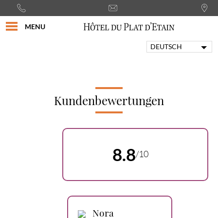
MENU
DEUTSCH
FRANÇAIS
ENGLISH
PORTUGUÊS
ITALIANO
Kundenbewertungen
ESPAÑOL
8.8
/10
Nora